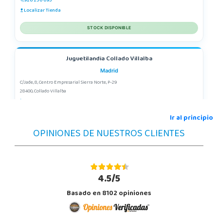
926 230 093
Localizar Tienda
STOCK DISPONIBLE
Juguetilandia Collado Villalba
Madrid
C/Jade, 8, Centro Empresarial Sierra Norte, P-29
28400, Collado Villalba
918 406 791
Localizar Tienda
Ir al principio
OPINIONES DE NUESTROS CLIENTES
POCAS UNIDADES
Juguetilandia Córdoba
Córdoba
4.5/5
C/ INGENIERO JUAN DE LA CIERVA 1 Polígono Industrial La Torrecilla
Basado en 8102 opiniones
14013, Córdoba
957299329
Localizar Tienda