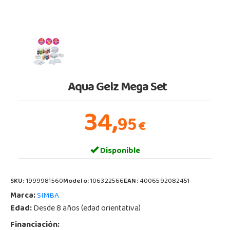
Aqua Gelz Mega Set
34,
95
€
Disponible
SKU:
1999981560
Modelo:
106322566
EAN:
4006592082451
Marca:
SIMBA
Edad:
Desde 8 años (edad orientativa)
Financiación: