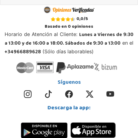
Juguetilandia Málaga
0,0
/
5
Málaga
Basado en
0
opiniones
Parque Málaga Nostrum, Sup. G-4, P.E. 14
Lunes a Viernes de 9:30
Horario de Atención al Cliente:
29004, Málaga
a 13:00 y de 16:00 a 18:00. Sábados de 9:30 a 13:00
en el
952 176 994
Localizar Tienda
+34966889628
(Sólo días laborables)
POCAS UNIDADES
Juguetilandia San Juan
Síguenos
Alicante
Carretera Alicante-Valencia, Km. 88.8 - 14.1 Pol. H
03550, San Juan
Descarga la app:
965 655 958
Localizar Tienda
POCAS UNIDADES