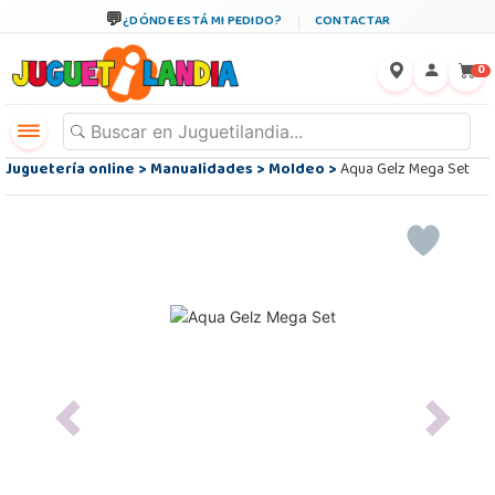
¿DÓNDE ESTÁ MI PEDIDO?
CONTACTAR
←
×
0
Juguetería online
>
Manualidades
>
Moldeo
>
Aqua Gelz Mega Set
Previous
Next