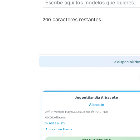
200
caracteres restantes.
La disponibilid
Juguetilandia Albacete
Albacete
Av/Primero de Mayo,CC Los Llanos s/n P0-L-M02
02006, Albacete
967 214 974
Localizar Tienda