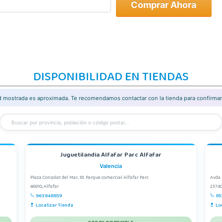
Comprar Ahora
DISPONIBILIDAD EN TIENDAS
ad mostrada es aproximada. Te recomendamos contactar con la tienda para confirmar 
Juguetilandia Alfafar Parc Alfafar
Valencia
Plaza Consolat del Mar, 18. Parque comercial Alfafar Parc
Avda.
46910, Alfafar
23740
963948859
95
Localizar Tienda
Lo