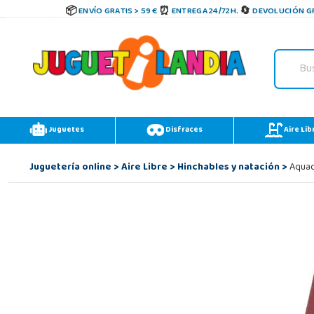
ENVÍO GRATIS > 59 €
ENTREGA 24/72H.
DEVOLUCIÓN GR
Juguetes
Disfraces
Aire Lib
Juguetería online
>
Aire Libre
>
Hinchables y natación
>
Aquac