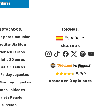
Juguetilandia Guadalajara
Guadalajara
e Eduardo Guitián, 13, 19 Local 2.05-2.06, Centro Comercial Ferial Plaza
, Guadalajara
9227446
ESTACADOS:
IDIOMAS:
calizar Tienda
os para Comunión
España
STOCK DISPONIBLE
uetilandia Blog
SÍGUENOS
let a 10 euros
Juguetilandia Lugo
let a 20 euros
Lugo
let a 30 euros
 Termas, Av. Infanta Elena 213, Antiguo Muelle Eroski
, Lugo
0,0
/
5
 Friday Juguetes
2 257 294
Basado en
0
opiniones
calizar Tienda
 Monday Juguetes
imas unidades
STOCK DISPONIBLE
arjeta Regalo
SiteMap
Juguetilandia Pulianas