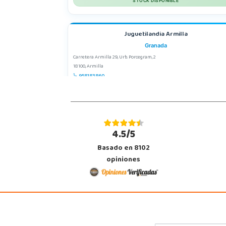
STOCK DISPONIBLE
Juguetilandia Armilla
Granada
Carretera Armilla 29, Urb. Porcegram, 2
18100, Armilla
958183860
Localizar Tienda
STOCK DISPONIBLE
4.5/5
Juguetilandia Cocentaina
Basado en 8102
Alicante
opiniones
Avd. Alicante,27 (Carretera N-340)
03820, Cocentaina
965 59 27 53
Localizar Tienda
STOCK DISPONIBLE