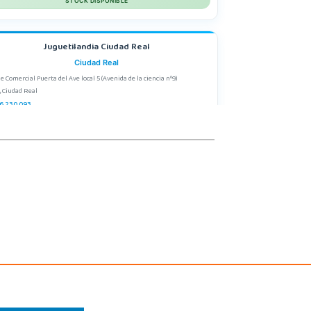
STOCK DISPONIBLE
Juguetilandia Ciudad Real
Ciudad Real
e Comercial Puerta del Ave local 5 (Avenida de la ciencia nº9)
, Ciudad Real
6 230 093
calizar Tienda
POCAS UNIDADES
Juguetilandia Elche-Ctra.Crevillente
Alicante
Crevillente Pol. Llano de San José, Calle Reus, Nº 4 local 1
, Elche
7615003
calizar Tienda
STOCK DISPONIBLE