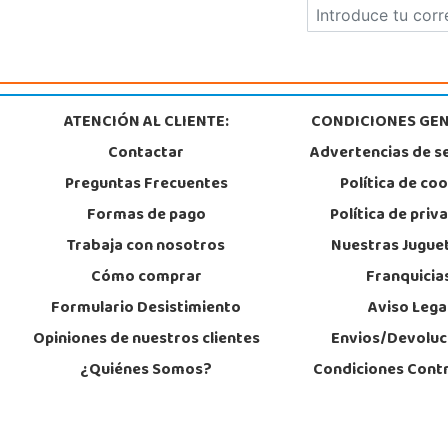
Juguetilandia Finestrat
Alicante
Rafael Alberti nº 4
03509, Finestrat
966889639
ATENCIÓN AL CLIENTE:
CONDICIONES GEN
Localizar Tienda
Contactar
Advertencias de s
POCAS UNIDADES
Preguntas Frecuentes
Política de co
Formas de pago
Política de priv
Juguetilandia Huelva
Trabaja con nosotros
Nuestras Jugue
Huelva
Cómo comprar
Franquicia
Avenida Molino de la Vega, C.C. Puerta del Odiel, Pol. Pesquero Norte, Nav
21002, Huelva
Formulario Desistimiento
Aviso Lega
959 541 845
Localizar Tienda
Opiniones de nuestros clientes
Envios/Devoluc
¿Quiénes Somos?
Condiciones Cont
STOCK DISPONIBLE
Juguetilandia Orihuela