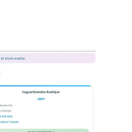
el stock exacto.
Juguetilandia Andújar
Jaén
 Roma S/N
, Andújar
3 505 004
calizar Tienda