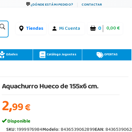
¿DÓNDE ESTÁ MI PEDIDO?
CONTACTAR
0
0,00 €
Tiendas
Mi Cuenta
Edades
Catálogo Juguetes
OFERTAS
Aquachurro Hueco de 155x6 cm.
2,
99
€
Disponible
SKU:
1999976984
Modelo:
8436539062899
EAN:
8436539062