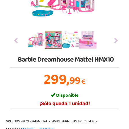
Previous
Next
Barbie Dreamhouse Mattel HMX10
299,
99
€
Disponible
¡Sólo queda 1 unidad!
SKU:
1999970994
Modelo:
HMX10
EAN:
0194735134267