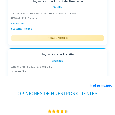
Juguetilandia Alcalá de Guadaíra
Sevilla
Centro Comercial Los Alcores, Local H1 H2 Autovia A92 KM8.8
41500, Alcalá de Guadaíra
955417571
Localizar Tienda
POCAS UNIDADES
Juguetilandia Armilla
Granada
Carretera Armilla 29, Urb. Porcegram, 2
18100, Armilla
958183860
Localizar Tienda
Ir al principio
OPINIONES DE NUESTROS CLIENTES
POCAS UNIDADES
Juguetilandia Barakaldo
Vizcaya