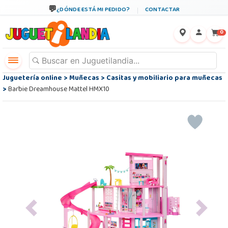
¿DÓNDE ESTÁ MI PEDIDO?
CONTACTAR
←
×
0
Juguetería online
>
Muñecas
>
Casitas y mobiliario para muñecas
>
Barbie Dreamhouse Mattel HMX10
Previous
Next