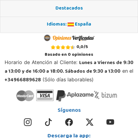
03550, San Juan
Destacados
965 655 958
Localizar Tienda
Idiomas:
España
POCAS UNIDADES
Juguetilandia Xátiva
0,0
/
5
Valencia
Basado en
0
opiniones
Centro Comercial Plaza Mayor, nivel 0, local 23
Lunes a Viernes de 9:30
Horario de Atención al Cliente:
46800, Xátiva
a 13:00 y de 16:00 a 18:00. Sábados de 9:30 a 13:00
en el
962 227 531
Localizar Tienda
+34966889628
(Sólo días laborables)
POCAS UNIDADES
Síguenos
Descarga la app: