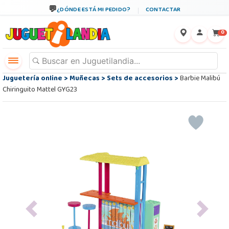
¿DÓNDE ESTÁ MI PEDIDO?
CONTACTAR
←
×
0
Juguetería online
>
Muñecas
>
Sets de accesorios
>
Barbie Malibú
Chiringuito Mattel GYG23
Previous
Next