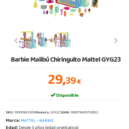
Previous
Next
Barbie Malibú Chiringuito Mattel GYG23
29,
39
€
Disponible
SKU:
1999963105
Modelo:
GYG23
EAN:
0887961970852
Marca:
-
MATTEL
BARBIE
Edad:
Desde 3 años (edad orientativa)