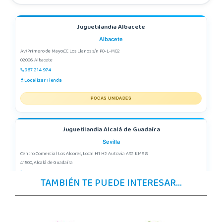
Juguetilandia Albacete
Albacete
Av/Primero de Mayo,CC Los Llanos s/n P0-L-M02
02006, Albacete
967 214 974
Localizar Tienda
POCAS UNIDADES
Juguetilandia Alcalá de Guadaíra
Sevilla
Centro Comercial Los Alcores, Local H1 H2 Autovia A92 KM8.8
41500, Alcalá de Guadaíra
955417571
TAMBIÉN TE PUEDE INTERESAR...
Localizar Tienda
POCAS UNIDADES