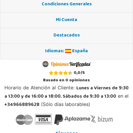
Centro comercial Max Center Barrio, Kareaga K., s/n Planta 1 Local LC3
Condiciones Generales
48903, Barakaldo
946095553
Localizar Tienda
Mi Cuenta
POCAS UNIDADES
Destacados
Juguetilandia Ciudad Real
Idiomas:
España
Ciudad Real
Parque Comercial Puerta del Ave local 5 (Avenida de la ciencia nº9)
13005, Ciudad Real
0,0
/
5
926 230 093
Basado en
0
opiniones
Localizar Tienda
Lunes a Viernes de 9:30
Horario de Atención al Cliente:
STOCK DISPONIBLE
a 13:00 y de 16:00 a 18:00. Sábados de 9:30 a 13:00
en el
+34966889628
(Sólo días laborables)
Juguetilandia Cocentaina
Alicante
Avd. Alicante,27 (Carretera N-340)
03820, Cocentaina