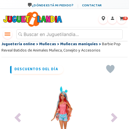
¿DÓNDE ESTÁ MI PEDIDO?
CONTACTAR
←
×
0
Juguetería online
>
Muñecas
>
Muñecas maniquíes
>
Barbie Pop
Reveal Batidos de Animales Muñeca, Conejito y Accesorios
DESCUENTOS DEL DÍA
Previous
Next