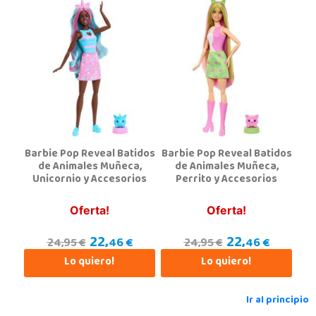
Juguetilandia Alcobendas
Madrid
Av. Olímpica, 9, Local A13/21, Centro Comercial La Vega
28108, Alcobendas
663410492
Localizar Tienda
POCAS UNIDADES
Barbie Pop Reveal Batidos
Barbie Pop Reveal Batidos
Juguetilandia Alfafar Parc Alfafar
de Animales Muñeca,
de Animales Muñeca,
Unicornio y Accesorios
Perrito y Accesorios
Valencia
Plaza Consolat del Mar, 18. Parque comercial Alfafar Parc
46910, Alfafar
Oferta!
Oferta!
963948859
22,
22,
Localizar Tienda
46 €
46 €
24,95 €
24,95 €
Lo quiero!
Lo quiero!
POCAS UNIDADES
Ir al principio
Juguetilandia Andújar