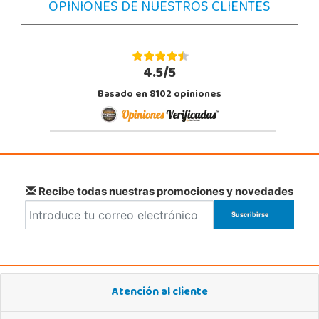
OPINIONES DE NUESTROS CLIENTES
Jaén
Avda. Roma S/N
23740, Andújar
953 505 004
Localizar Tienda
4.5/5
Basado en 8102 opiniones
POCAS UNIDADES
Juguetilandia Armilla
Granada
Carretera Armilla 29, Urb. Porcegram, 2
18100, Armilla
Recibe todas nuestras promociones y novedades
958183860
Localizar Tienda
POCAS UNIDADES
Juguetilandia Barakaldo
Atención al cliente
Vizcaya