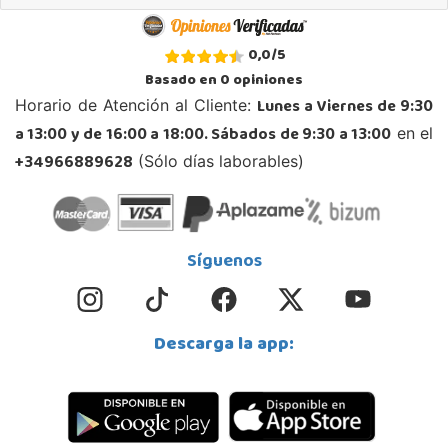
Juguetilandia Xátiva
0,0
/
5
Valencia
Basado en
0
opiniones
Centro Comercial Plaza Mayor, nivel 0, local 23
Lunes a Viernes de 9:30
Horario de Atención al Cliente:
46800, Xátiva
a 13:00 y de 16:00 a 18:00. Sábados de 9:30 a 13:00
en el
962 227 531
Localizar Tienda
+34966889628
(Sólo días laborables)
POCAS UNIDADES
Síguenos
Descarga la app: