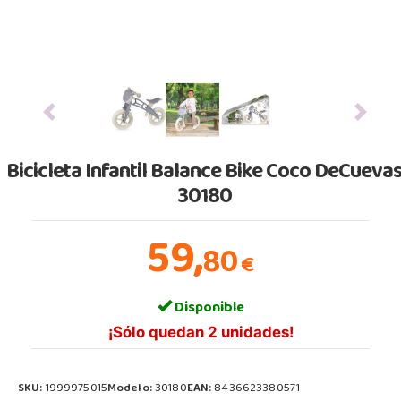
Previous
Next
Bicicleta Infantil Balance Bike Coco DeCueva
30180
59,
80
€
Disponible
¡Sólo quedan 2 unidades!
SKU:
1999975015
Modelo:
30180
EAN:
8436623380571