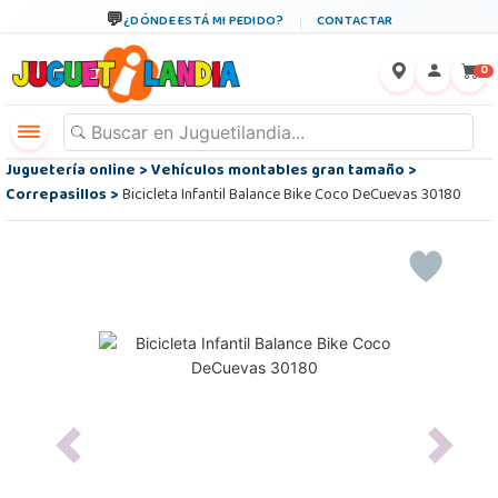
¿DÓNDE ESTÁ MI PEDIDO?
CONTACTAR
←
×
0
Juguetería online
>
Vehículos montables gran tamaño
>
Correpasillos
>
Bicicleta Infantil Balance Bike Coco DeCuevas 30180
Previous
Next