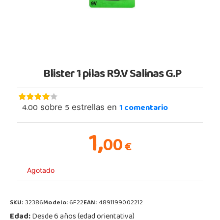
Blister 1 pilas R9.V Salinas G.P
4.00
5
1
comentario
sobre
estrellas en
1,
00
€
Agotado
SKU:
32386
Modelo:
6F22
EAN:
4891199002212
Edad:
Desde 6 años (edad orientativa)