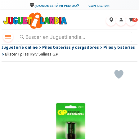
¿DÓNDE ESTÁ MI PEDIDO?
CONTACTAR
←
×
0
Juguetería online
>
Pilas baterias y cargadores
>
Pilas y baterías
>
Blister 1 pilas R9.V Salinas G.P