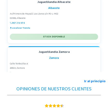
Juguetilandia Albacete
Albacete
Av/Primero de Mayo,CC Los Llanos s/n P0-L-M02
02006, Albacete
967 214 974
Localizar Tienda
STOCK DISPONIBLE
Juguetilandia Zamora
Zamora
Calle Tordesillas 4
49022, Zamora
980558019
Localizar Tienda
Ir al principio
OPINIONES DE NUESTROS CLIENTES
STOCK DISPONIBLE