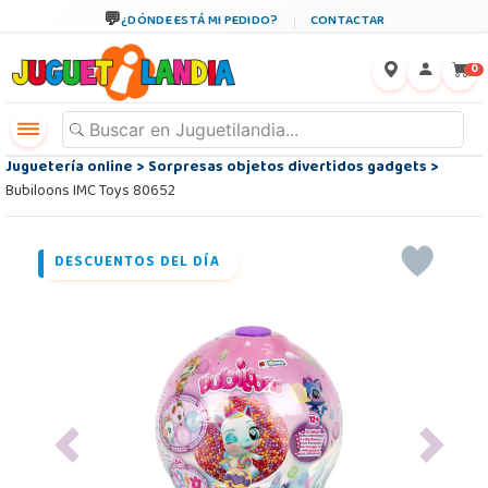
¿DÓNDE ESTÁ MI PEDIDO?
CONTACTAR
←
×
0
Juguetería online
>
Sorpresas objetos divertidos gadgets
>
Bubiloons IMC Toys 80652
DESCUENTOS DEL DÍA
Previous
Next