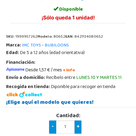
Disponible
¡Sólo queda 1 unidad!
SKU:
1999957262
Modelo:
80652
EAN:
8421134080652
Marca:
-
IMC TOYS
BUBILOONS
Edad:
De 5 a 12 años (edad orientativa)
Financiación:
Desde 1,57 € / mes
+ info
Envío a domicilio:
Recíbelo entre
LUNES 10 Y MARTES 11
Recogida en tienda:
Diponible para recoger en tienda
¡Elige aquí el modelo que quieres!
Cantidad:
-
+