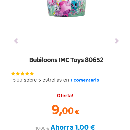
Previous
Next
Bubiloons IMC Toys 80652
5.00
5
1
comentario
sobre
estrellas en
Oferta!
9,
00
€
Ahorra 1,00 €
10,00 €