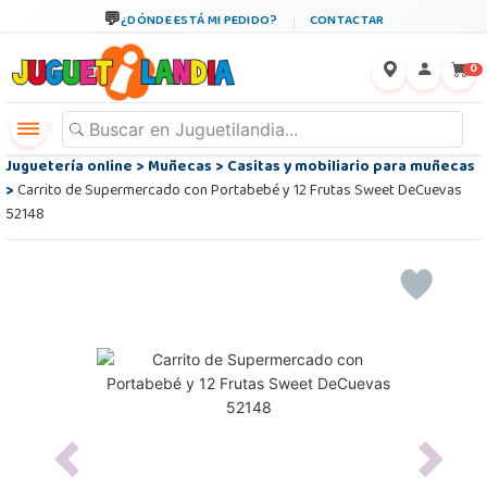
¿DÓNDE ESTÁ MI PEDIDO?
CONTACTAR
←
×
0
Juguetería online
>
Muñecas
>
Casitas y mobiliario para muñecas
>
Carrito de Supermercado con Portabebé y 12 Frutas Sweet DeCuevas
52148
Previous
Next