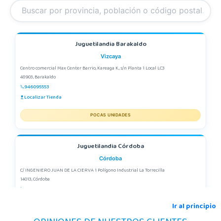
Juguetilandia Barakaldo
Vizcaya
Centro comercial Max Center Barrio, Kareaga K., s/n Planta 1 Local LC3
48903, Barakaldo
946095553
Localizar Tienda
POCAS UNIDADES
Juguetilandia Córdoba
Córdoba
C/ INGENIERO JUAN DE LA CIERVA 1 Polígono Industrial La Torrecilla
14013, Córdoba
957299329
Localizar Tienda
Ir al principio
POCAS UNIDADES