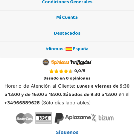
Condiciones Generales
Juguetilandia Orihuela
Alicante
Mi Cuenta
AVDA. TEODOMIRO, 13, LOS ANDENES
03300, Orihuela
Destacados
966 736 930
Localizar Tienda
Idiomas:
España
POCAS UNIDADES
Juguetilandia San Juan
0,0
/
5
Alicante
Basado en
0
opiniones
Carretera Alicante-Valencia, Km. 88.8 - 14.1 Pol. H
Lunes a Viernes de 9:30
Horario de Atención al Cliente:
03550, San Juan
a 13:00 y de 16:00 a 18:00. Sábados de 9:30 a 13:00
en el
965 655 958
Localizar Tienda
+34966889628
(Sólo días laborables)
POCAS UNIDADES
Síguenos