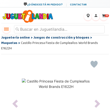
¿DÓNDE ESTÁ MI PEDIDO?
CONTACTAR
←
×
0
Juguetería online
>
Juegos de construcción y bloques
>
Maquetas
>
Castillo Princesa Fiesta de Cumpleaños World Brands
E1622H
Previous
Next