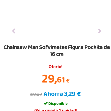
Previous
Next
Chainsaw Man Sofvimates Figura Pochita de
16 cm
Oferta!
29,
61
€
Ahorra 3,29 €
32,90 €
Disponible
¡Sólo queda 1 unidad!