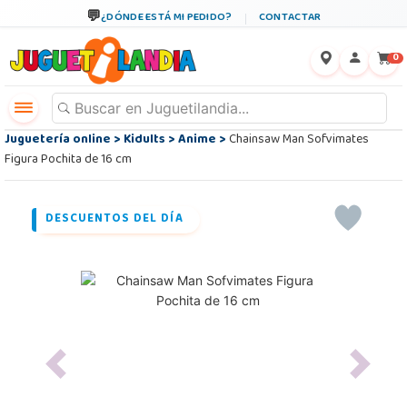
¿DÓNDE ESTÁ MI PEDIDO?
CONTACTAR
←
×
0
Juguetería online
>
Kidults
>
Anime
>
Chainsaw Man Sofvimates
Figura Pochita de 16 cm
DESCUENTOS DEL DÍA
Previous
Next