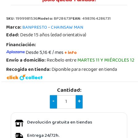
SKU:
1999981536
Modelo:
BP28673P
EAN:
4983164286731
Marca:
-
BANPRESTO
CHAINSAW MAN
Edad:
Desde 15 años (edad orientativa)
Financiación:
Desde 5,16 € / mes
+ info
Envío a domicilio:
Recíbelo entre
MARTES 11 Y MIÉRCOLES 12
Recogida en tienda:
Diponible para recoger en tienda
Cantidad:
-
+
Devolución gratuita en tiendas
Entrega 24/72h.