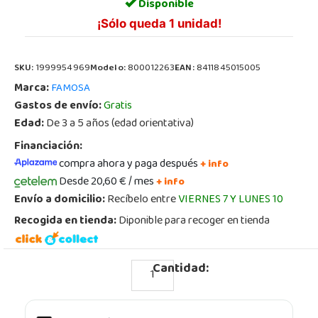
Disponible
¡Sólo queda 1 unidad!
SKU:
1999954969
Modelo:
800012263
EAN:
8411845015005
Marca:
FAMOSA
Gastos de envío:
Gratis
Edad:
De 3 a 5 años (edad orientativa)
Financiación:
compra ahora y paga después
+ info
Desde 20,60 € / mes
+ info
Envío a domicilio:
Recíbelo entre
VIERNES 7 Y LUNES 10
Recogida en tienda:
Diponible para recoger en tienda
Cantidad: