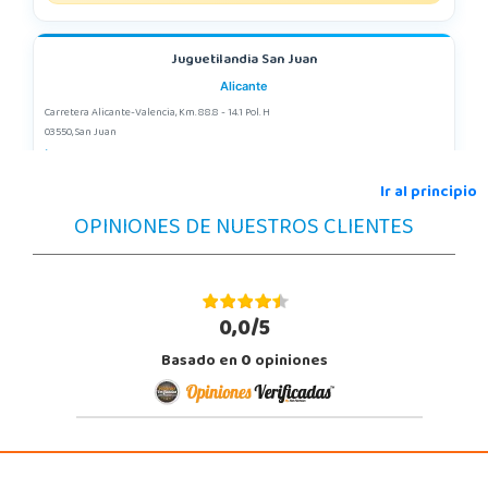
Juguetilandia San Juan
Alicante
Carretera Alicante-Valencia, Km. 88.8 - 14.1 Pol. H
03550, San Juan
965 655 958
Localizar Tienda
Ir al principio
OPINIONES DE NUESTROS CLIENTES
POCAS UNIDADES
0,0/5
Basado en
0
opiniones