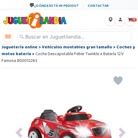
¿DÓNDE ESTÁ MI PEDIDO?
CONTACTAR
←
×
0
Juguetería online
>
Vehículos montables gran tamaño
>
Coches y
motos batería
>
Coche Descapotable Feber Twinkle a Batería 12.V
Famosa 800012263
Previous
Next