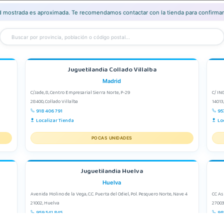
ad mostrada es aproximada. Te recomendamos contactar con la tienda para confirmar 
Juguetilandia Collado Villalba
Madrid
C/Jade, 8, Centro Empresarial Sierra Norte, P-29
C/ IN
28400, Collado Villalba
14013
918 406 791
95
Localizar Tienda
Lo
POCAS UNIDADES
Juguetilandia Huelva
Huelva
Avenida Molino de la Vega, C.C. Puerta del Odiel, Pol. Pesquero Norte, Nave 4
CC As
21002, Huelva
27003
959 541 845
98
Localizar Tienda
Lo