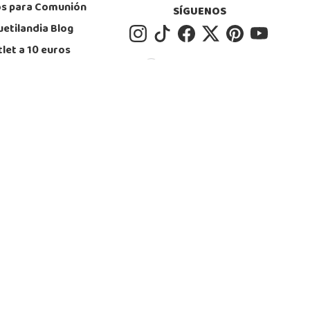
os para Comunión
SÍGUENOS
uetilandia Blog
let a 10 euros
let a 20 euros
0,0
/
5
let a 30 euros
Basado en
0
opiniones
 Friday Juguetes
 Monday Juguetes
imas unidades
arjeta Regalo
SiteMap
00 a 18:00.
bles)
Nos hemos anunciado en: