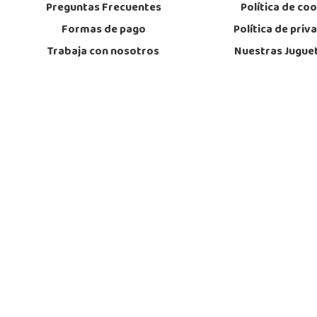
Preguntas Frecuentes
Política de co
Formas de pago
Política de priv
Trabaja con nosotros
Nuestras Jugue
Cómo comprar
Franquicia
Formulario Desistimiento
Aviso Lega
Opiniones de nuestros clientes
Envios/Devoluc
¿Quiénes Somos?
Condiciones Cont
Horario de
Sába