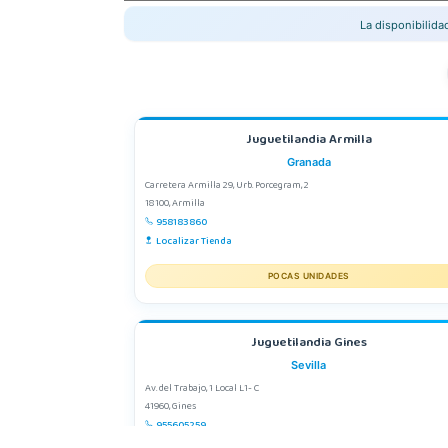
La disponibilid
Juguetilandia Armilla
Granada
Carretera Armilla 29, Urb. Porcegram, 2
18100, Armilla
958183860
Localizar Tienda
POCAS UNIDADES
Juguetilandia Gines
Sevilla
Av. del Trabajo, 1 Local L1- C
41960, Gines
955605259
Localizar Tienda