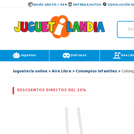
ENVÍO GRATIS > 59 €
ENTREGA 24/72H.
DEVOLUCIÓN GR
Juguetes
Disfraces
Aire Lib
Juguetería online
>
Aire Libre
>
Columpios Infantiles
>
Colump
DESCUENTOS DIRECTOS DEL 20%