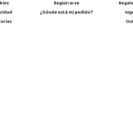
okies
Registrarse
Regal
acidad
¿Dónde está mi pedido?
Jug
terías
Out
s
Out
l
Out
iones
Black
ratación
Cyber
Últ
T
Lunes a Viernes de 9:30 a 13:00 y de 16:
 Atención al Cliente:
dos de 9:30 a 13:00
+34966889628
en el
(Sólo días labora
Descarga la app: