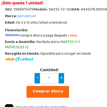
¡Sólo queda 1 unidad!
SKU:
1999975479
Modelo:
SW133-TZ-100
EAN:
844527630054
Marca:
NATURPLAY
Edad:
De 3 a 10 años (edad orientativa)
Financiación:
compra ahora y paga después
+ info
Envío a domicilio:
Recíbelo entre
MARTES 11 Y
MIÉRCOLES 12
Recogida en tienda:
Diponible para recoger en tienda
Cantidad:
-
+
Comprar Ahora