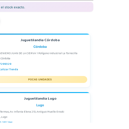
el stock exacto.
Juguetilandia Córdoba
Córdoba
GENIERO JUAN DE LA CIERVA 1 Polígono Industrial La Torrecilla
, Córdoba
7299329
calizar Tienda
POCAS UNIDADES
Juguetilandia Lugo
Lugo
 Termas, Av. Infanta Elena 213, Antiguo Muelle Eroski
, Lugo
2 257 294
calizar Tienda