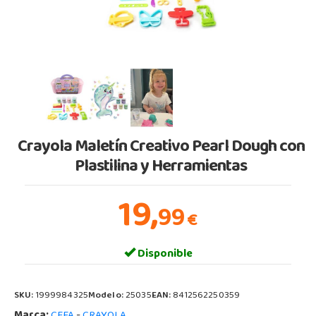
Crayola Maletín Creativo Pearl Dough con
Plastilina y Herramientas
19,
99
€
Disponible
SKU:
1999984325
Modelo:
25035
EAN:
8412562250359
Marca:
-
CEFA
CRAYOLA