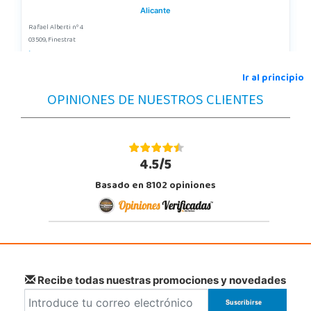
Alicante
Rafael Alberti nº 4
03509, Finestrat
966889639
Localizar Tienda
Ir al principio
OPINIONES DE NUESTROS CLIENTES
POCAS UNIDADES
Juguetilandia Málaga
Málaga
4.5/5
Parque Málaga Nostrum, Sup. G-4, P.E. 14
Basado en 8102 opiniones
29004, Málaga
952 176 994
Localizar Tienda
STOCK DISPONIBLE
Juguetilandia San Juan
Recibe todas nuestras promociones y novedades
Alicante