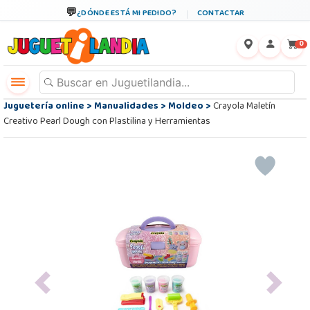
¿DÓNDE ESTÁ MI PEDIDO?
CONTACTAR
←
×
0
Juguetería online
>
Manualidades
>
Moldeo
>
Crayola Maletín
Creativo Pearl Dough con Plastilina y Herramientas
Previous
Next