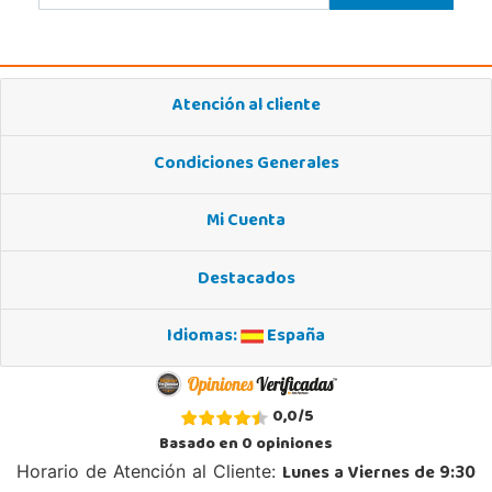
Carretera Alicante-Valencia, Km. 88.8 - 14.1 Pol. H
03550, San Juan
965 655 958
Localizar Tienda
Atención al cliente
POCAS UNIDADES
Condiciones Generales
Mi Cuenta
Destacados
Idiomas:
España
0,0
/
5
Basado en
0
opiniones
Lunes a Viernes de 9:30
Horario de Atención al Cliente: