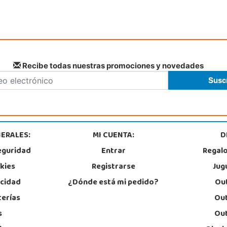
Recibe todas nuestras promociones y novedades
ERALES:
MI CUENTA:
D
eguridad
Entrar
Regal
okies
Registrarse
Jug
acidad
¿Dónde está mi pedido?
Out
terías
Out
s
Out