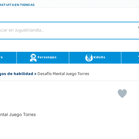
ATUITA EN TIENDAS
re
Personajes
Kidults
gos de habilidad
>
Desafío Mental Juego Torres