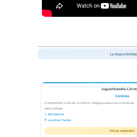
La disponibilid
Juguetilandia Córd
Córdoba
C/ INGENIERO JUAN DE LA CIERVA 1 Polígono Industrial La Torrecilla
14013, Córdoba
957299329
Localizar Tienda
POCAS UNIDADES