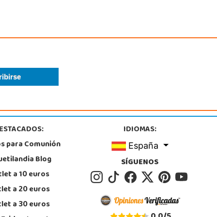
ESTACADOS:
IDIOMAS:
os para Comunión
España
uetilandia Blog
SÍGUENOS
let a 10 euros
let a 20 euros
let a 30 euros
0,0
/
5