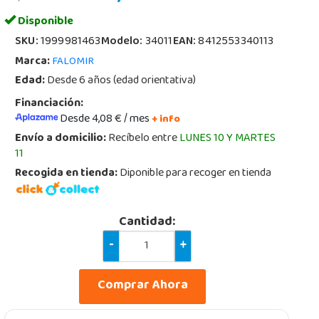
Disponible
SKU:
1999981463
Modelo:
34011
EAN:
8412553340113
Marca:
FALOMIR
Edad:
Desde 6 años (edad orientativa)
Financiación:
Desde 4,08 € / mes
+ info
Envío a domicilio:
Recíbelo entre
LUNES 10 Y MARTES
11
Recogida en tienda:
Diponible para recoger en tienda
Cantidad:
-
+
Comprar Ahora