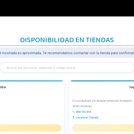
DISPONIBILIDAD EN TIENDAS
ad mostrada es aproximada. Te recomendamos contactar con la tienda para confirmar 
oba
Ju
C/ Luis Buñuel, s/n, Parque Comercial Kinepolis
18197, Pulianas
958 153 613
Localizar Tienda