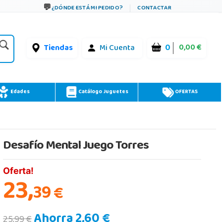
¿DÓNDE ESTÁ MI PEDIDO?
CONTACTAR
0
0,00 €
Tiendas
Mi Cuenta
Edades
Catálogo Juguetes
OFERTAS
Desafío Mental Juego Torres
Oferta!
23,
39
€
Ahorra 2,60 €
25,99 €