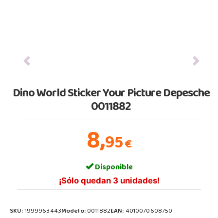
Previous
Next
Dino World Sticker Your Picture Depesche
0011882
8,
95
€
Disponible
¡Sólo quedan 3 unidades!
SKU:
1999963443
Modelo:
0011882
EAN:
4010070608750