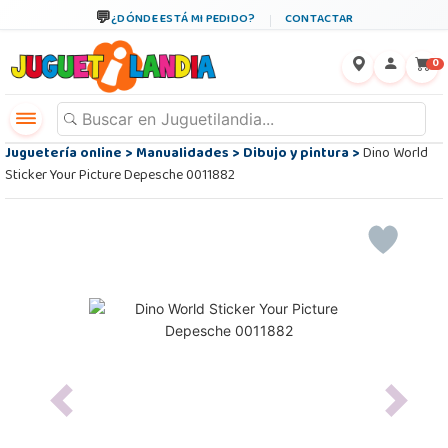
¿DÓNDE ESTÁ MI PEDIDO?
CONTACTAR
←
×
0
Juguetería online
>
Manualidades
>
Dibujo y pintura
>
Dino World
Sticker Your Picture Depesche 0011882
Previous
Next