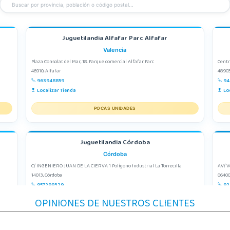
Juguetilandia Alfafar Parc Alfafar
Valencia
Plaza Consolat del Mar, 18. Parque comercial Alfafar Parc
Centr
46910, Alfafar
48903
963948859
94
Localizar Tienda
Lo
POCAS UNIDADES
Juguetilandia Córdoba
Córdoba
C/ INGENIERO JUAN DE LA CIERVA 1 Polígono Industrial La Torrecilla
AV/ V
14013, Córdoba
06400
957299329
92
Localizar Tienda
Lo
OPINIONES DE NUESTROS CLIENTES
POCAS UNIDADES