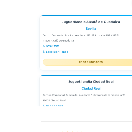
Juguetilandia Alcalá de Guadaíra
Sevilla
Centro Comercial Los Alcores, Local H1 H2 Autovia A92 KM8.8
41500, Alcalá de Guadaíra
955417571
Localizar Tienda
POCAS UNIDADES
Juguetilandia Ciudad Real
Ciudad Real
Parque Comercial Puerta del Ave local 5 (Avenida de la ciencia nº9)
13005, Ciudad Real
926 230 093
Localizar Tienda
POCAS UNIDADES