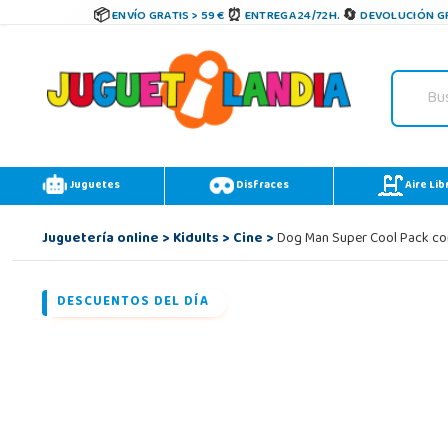
ENVÍO GRATIS > 59 €
ENTREGA 24/72H.
DEVOLUCIÓN GR
Juguetes
Disfraces
Aire Lib
Juguetería online
>
Kidults
>
Cine
>
Dog Man Super Cool Pack con
DESCUENTOS DEL DÍA