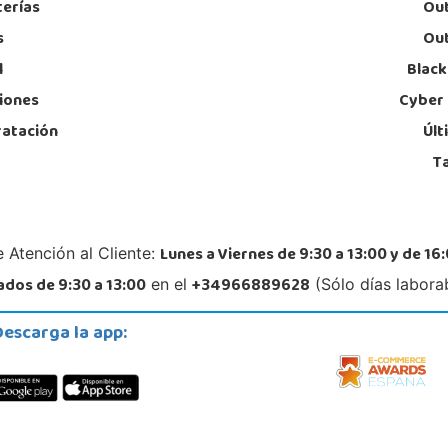
terías
Out
Granada
s
Out
C/ Luis Buñuel, s/n, Parque Comercial Kinepolis
C/ Sa
18197, Pulianas
04740
l
Black
958 153 613
95
Localizar Tienda
Lo
iones
Cyber
ratación
Últ
POCAS UNIDADES
T
Juguetilandia Torrevieja
Alicante
Avd. de las Cortes Valencianas S/N. Pol. Casa Grande III Manzana A-2(PLUS)
Plaza
Lunes a Viernes de 9:30 a 13:00 y de 16:
 Atención al Cliente:
03183, Torrevieja
46950
681230320
69
dos de 9:30 a 13:00
+34966889628
en el
(Sólo días labora
Localizar Tienda
Lo
Descarga la app:
POCAS UNIDADES