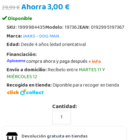
Ahorra 3,00 €
29,99 €
Disponible
SKU:
1999984435
Modelo:
197362
EAN:
0192995197367
Marca:
-
JAKKS
DOG MAN
Edad:
Desde 4 años (edad orientativa)
Financiación:
compra ahora y paga después
+ info
Envío a domicilio:
Recíbelo entre
MARTES 11 Y
MIÉRCOLES 12
Recogida en tienda:
Diponible para recoger en tienda
Cantidad:
Devolución gratuita en tiendas