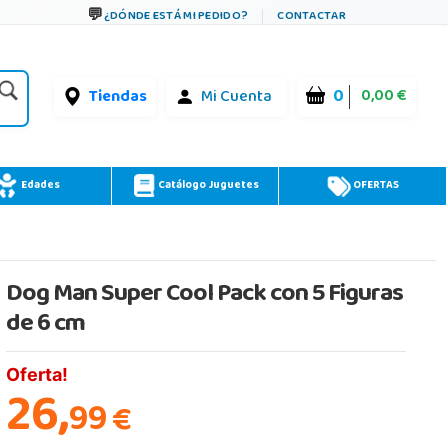
¿DÓNDE ESTÁ MI PEDIDO?
CONTACTAR
0
0,00 €
Tiendas
Mi Cuenta
Edades
Catálogo Juguetes
OFERTAS
Dog Man Super Cool Pack con 5 Figuras
de 6 cm
Oferta!
26,
99
€