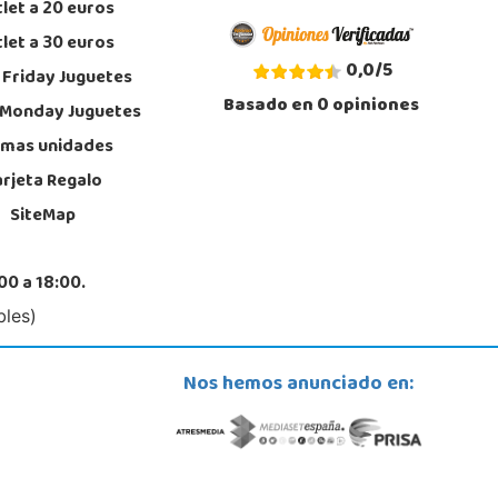
let a 20 euros
Almería
let a 30 euros
ntiago de Compostela, 14 - Carretera Alicum (Las Salinas)
, Roquetas de Mar
0,0
/
5
 Friday Juguetes
0 328 560
Basado en
0
opiniones
calizar Tienda
 Monday Juguetes
imas unidades
POCAS UNIDADES
arjeta Regalo
SiteMap
Juguetilandia Valencia Gran Turia
Valencia
 de Europa s/n, C.C. Gran Túria, Local 2 022
00 a 18:00.
, Xirivella
4 91 82 69
bles)
calizar Tienda
POCAS UNIDADES
Nos hemos anunciado en: