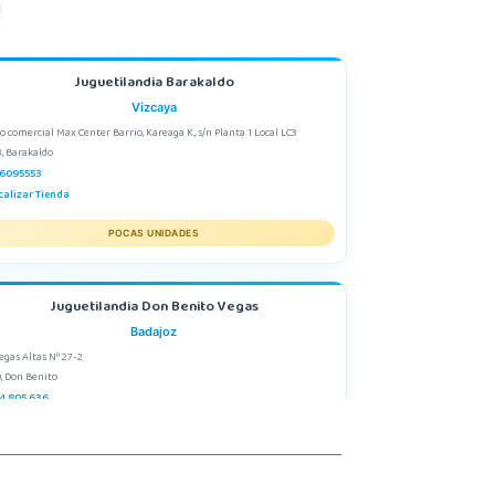
Juguetilandia Barakaldo
Vizcaya
o comercial Max Center Barrio, Kareaga K., s/n Planta 1 Local LC3
, Barakaldo
6095553
calizar Tienda
POCAS UNIDADES
Juguetilandia Don Benito Vegas
Badajoz
egas Altas Nº 27-2
, Don Benito
4 805 636
calizar Tienda
POCAS UNIDADES