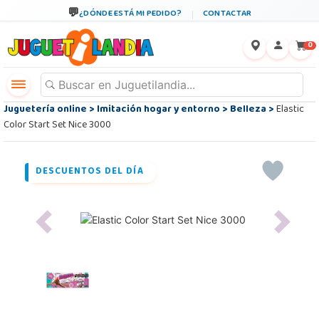
¿DÓNDE ESTÁ MI PEDIDO?
CONTACTAR
←
×
0
Juguetería online
>
Imitación hogar y entorno
>
Belleza
>
Elastic
Color Start Set Nice 3000
DESCUENTOS DEL DÍA
Previous
Next