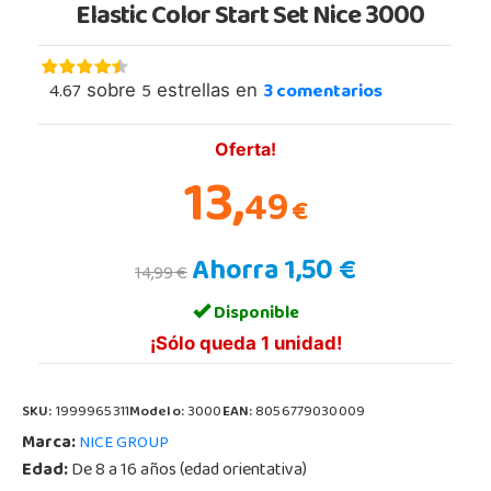
Elastic Color Start Set Nice 3000
4.67
5
3
comentarios
sobre
estrellas en
Oferta!
13,
49
€
Ahorra 1,50 €
14,99 €
Disponible
¡Sólo queda 1 unidad!
SKU:
1999965311
Modelo:
3000
EAN:
8056779030009
Marca:
NICE GROUP
Edad:
De 8 a 16 años (edad orientativa)