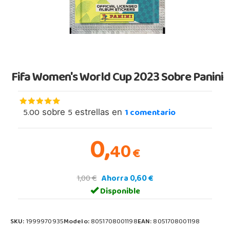
Fifa Women's World Cup 2023 Sobre Panini
5.00
5
1
comentario
sobre
estrellas en
0,
40
€
1,00 €
Ahorra 0,60 €
Disponible
SKU:
1999970935
Modelo:
8051708001198
EAN:
8051708001198