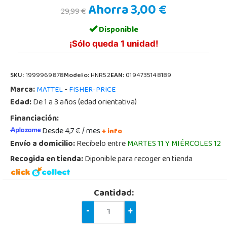
Ahorra 3,00 €
29,99 €
Disponible
¡Sólo queda 1 unidad!
SKU:
1999969878
Modelo:
HNR52
EAN:
0194735148189
Marca:
-
MATTEL
FISHER-PRICE
Edad:
De 1 a 3 años (edad orientativa)
Financiación:
Desde 4,7 € / mes
+ info
Envío a domicilio:
Recíbelo entre
MARTES 11 Y MIÉRCOLES 12
Recogida en tienda:
Diponible para recoger en tienda
Cantidad:
-
+