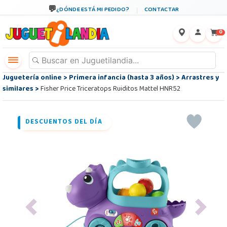
¿DÓNDE ESTÁ MI PEDIDO?
CONTACTAR
←
×
0
Juguetería online
>
Primera infancia (hasta 3 años)
>
Arrastres y
similares
>
Fisher Price Triceratops Ruiditos Mattel HNR52
DESCUENTOS DEL DÍA
Previous
Next