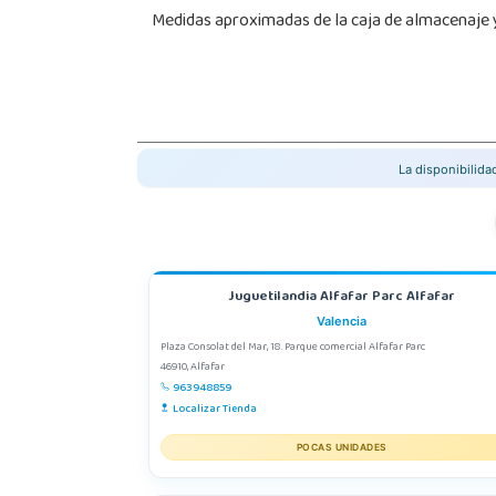
Medidas aproximadas de la caja de almacenaje y 
La disponibilid
Juguetilandia Alfafar Parc Alfafar
Valencia
Plaza Consolat del Mar, 18. Parque comercial Alfafar Parc
46910, Alfafar
963948859
Localizar Tienda
POCAS UNIDADES