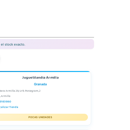
el stock exacto.
Juguetilandia Armilla
Granada
tera Armilla 29, Urb. Porcegram, 2
, Armilla
8183860
calizar Tienda
POCAS UNIDADES