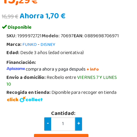
15,
29
€
Ahorra 1,70 €
16,99 €
Disponible
SKU:
1999972721
Modelo:
70697
EAN:
0889698706971
Marca:
-
FUNKO
DISNEY
Edad:
Desde 3 años (edad orientativa)
Financiación:
compra ahora y paga después
+ info
Envío a domicilio:
Recíbelo entre
VIERNES 7 Y LUNES
10
Recogida en tienda:
Diponible para recoger en tienda
Cantidad:
-
+