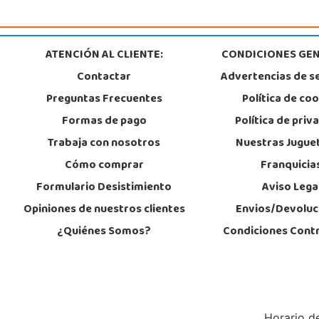
Granada
C/ Luis Buñuel, s/n, Parque Comercial Kinepolis
18197, Pulianas
958 153 613
ATENCIÓN AL CLIENTE:
CONDICIONES GEN
Localizar Tienda
Contactar
Advertencias de s
Preguntas Frecuentes
Política de co
POCAS UNIDADES
Formas de pago
Política de priv
Trabaja con nosotros
Nuestras Jugue
Cómo comprar
Franquicia
Formulario Desistimiento
Aviso Lega
Opiniones de nuestros clientes
Envios/Devoluc
¿Quiénes Somos?
Condiciones Cont
Horario de