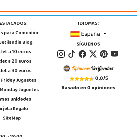
Zaragoza
A TORRE OUTLET Autovía de Logroño n°99283 (km 6,5 PIKOLIN SA)
ANA M3 CALLE 4 LOCAL B3
, Zaragoza
ESTACADOS:
IDIOMAS:
6 445 835
calizar Tienda
os para Comunión
España
uetilandia Blog
POCAS UNIDADES
SÍGUENOS
let a 10 euros
let a 20 euros
let a 30 euros
0,0
/
5
 Friday Juguetes
Basado en
0
opiniones
 Monday Juguetes
imas unidades
arjeta Regalo
SiteMap