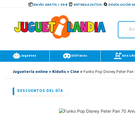
ENVÍO GRATIS > 59 €
ENTREGA 24/72H.
DEVOLUCIÓN GR
Juguetes
Disfraces
Aire Lib
Juguetería online
>
Kidults
>
Cine
>
Funko Pop Disney Peter Pan 7
DESCUENTOS DEL DÍA