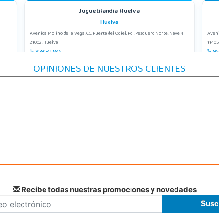
Juguetilandia Huelva
Huelva
Avenida Molino de la Vega, C.C. Puerta del Odiel, Pol. Pesquero Norte, Nave 4
Aveni
21002, Huelva
11405
959 541 845
95
Localizar Tienda
Lo
OPINIONES DE NUESTROS CLIENTES
POCAS UNIDADES
Juguetilandia Lugo
Lugo
CC As Termas, Av. Infanta Elena 213, Antiguo Muelle Eroski
C/ Vi
27003, Lugo
30110
982 257 294
96
Localizar Tienda
Lo
POCAS UNIDADES
Recibe todas nuestras promociones y novedades
Juguetilandia San Juan