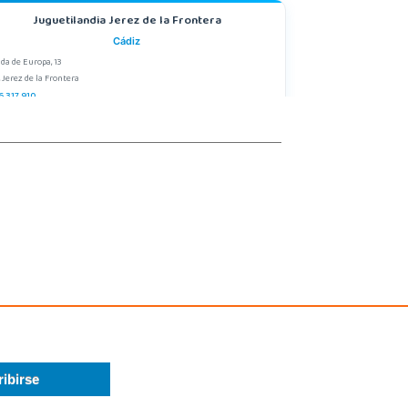
Juguetilandia Jerez de la Frontera
Cádiz
da de Europa, 13
, Jerez de la Frontera
6 317 910
calizar Tienda
POCAS UNIDADES
Juguetilandia Murcia
Murcia
ctor Garrigos, nº 15, Parque Comercial Thader
, Churra
8 385 962
calizar Tienda
POCAS UNIDADES
Juguetilandia Zaragoza CC La Torre