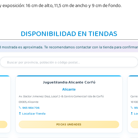
exposición: 16 cm de alto, 11,5 cm de ancho y 9 cm de fondo.
DISPONIBILIDAD EN TIENDAS
ad mostrada es aproximada. Te recomendamos contactar con la tienda para confirmar 
Juguetilandia Alicante Corfú
Alicante
Av. Doctor Jimenez Diaz, Local 2-B. Centro Comercial Isla de Corfú
Carre
03005, Alicante
18100
965 984 706
95
Localizar Tienda
Lo
POCAS UNIDADES