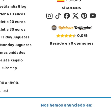
uetilandia Blog
SÍGUENOS
let a 10 euros
let a 20 euros
let a 30 euros
0,0
/
5
 Friday Juguetes
Basado en
0
opiniones
 Monday Juguetes
imas unidades
arjeta Regalo
SiteMap
00 a 18:00.
bles)
Nos hemos anunciado en: