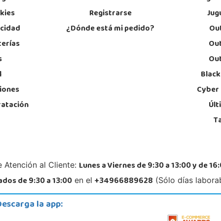
okies
Registrarse
Jug
acidad
¿Dónde está mi pedido?
Out
terías
Out
s
Out
l
Black
iones
Cyber
ratación
Últ
T
Lunes a Viernes de 9:30 a 13:00 y de 16:
 Atención al Cliente:
dos de 9:30 a 13:00
+34966889628
en el
(Sólo días labora
Descarga la app: