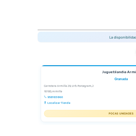
La disponibilid
Juguetilandia Armi
Granada
Carretera Armilla 29, Urb. Porcegram, 2
18100, Armilla
958183860
Localizar Tienda
POCAS UNIDADES