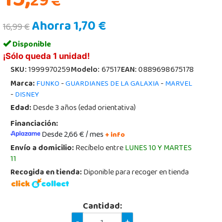
15,
29
€
Ahorra 1,70 €
16,99 €
Disponible
¡Sólo queda 1 unidad!
SKU:
1999970259
Modelo:
67517
EAN:
0889698675178
Marca:
-
-
FUNKO
GUARDIANES DE LA GALAXIA
MARVEL
-
DISNEY
Edad:
Desde 3 años (edad orientativa)
Financiación:
Desde 2,66 € / mes
+ info
Envío a domicilio:
Recíbelo entre
LUNES 10 Y MARTES
11
Recogida en tienda:
Diponible para recoger en tienda
Cantidad: