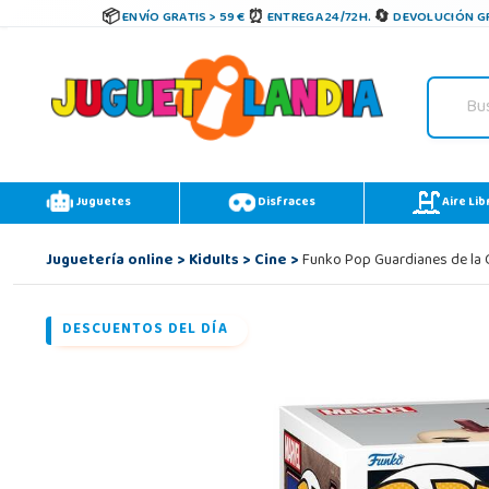
ENVÍO GRATIS > 59 €
ENTREGA 24/72H.
DEVOLUCIÓN GR
Juguetes
Disfraces
Aire Lib
Juguetería online
>
Kidults
>
Cine
>
Funko Pop Guardianes de la G
DESCUENTOS DEL DÍA