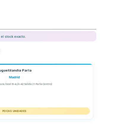
el stock exacto.
uguetilandia Parla
Madrid
a, local B-4, (A-42 Salida 21 Parla Centro)
POCAS UNIDADES