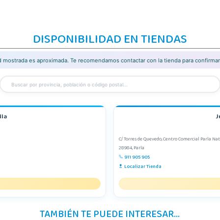
DISPONIBILIDAD EN TIENDAS
ad mostrada es aproximada. Te recomendamos contactar con la tienda para confirmar 
lla
J
C/ Torres de Quevedo, Centro Comercial Parla Natur
28984, Parla
911 905 905
Localizar Tienda
TAMBIÉN TE PUEDE INTERESAR...