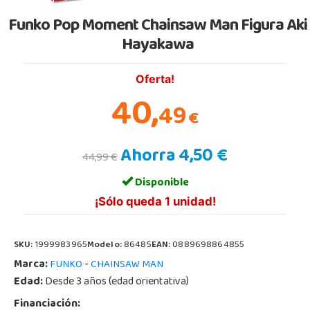
Funko Pop Moment Chainsaw Man Figura Aki
Hayakawa
Oferta!
40,
49
€
Ahorra 4,50 €
44,99 €
Disponible
¡Sólo queda 1 unidad!
SKU:
1999983965
Modelo:
86485
EAN:
0889698864855
Marca:
-
FUNKO
CHAINSAW MAN
Edad:
Desde 3 años (edad orientativa)
Financiación: