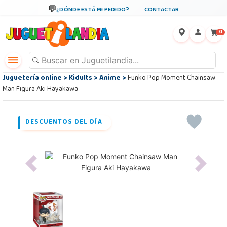
¿DÓNDE ESTÁ MI PEDIDO?
CONTACTAR
←
×
0
Juguetería online
>
Kidults
>
Anime
>
Funko Pop Moment Chainsaw
Man Figura Aki Hayakawa
DESCUENTOS DEL DÍA
Previous
Next