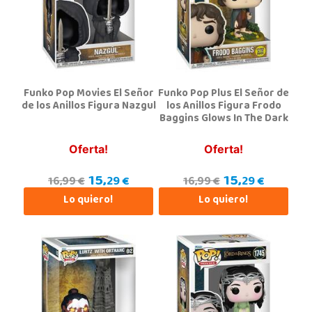
29004, Málaga
952 176 994
Localizar Tienda
POCAS UNIDADES
Funko Pop Movies El Señor
Funko Pop Plus El Señor de
Juguetilandia Parla
de los Anillos Figura Nazgul
los Anillos Figura Frodo
Baggins Glows In The Dark
Madrid
C/ Torres de Quevedo, Centro Comercial Parla Natura, local B-4, (A-42 Salida 21 Parla
Centro)
Oferta!
Oferta!
28984, Parla
911 905 905
15,
15,
29 €
29 €
16,99 €
16,99 €
Localizar Tienda
Lo quiero!
Lo quiero!
POCAS UNIDADES
Juguetilandia San Juan
Alicante
Carretera Alicante-Valencia, Km. 88.8 - 14.1 Pol. H
03550, San Juan