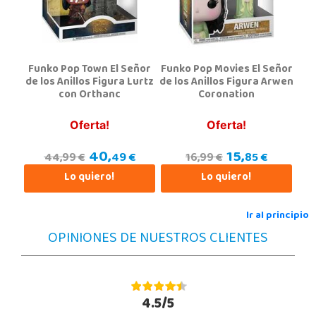
965 655 958
Localizar Tienda
POCAS UNIDADES
Funko Pop Town El Señor
Funko Pop Movies El Señor
de los Anillos Figura Lurtz
de los Anillos Figura Arwen
con Orthanc
Coronation
Oferta!
Oferta!
40,
15,
49 €
85 €
44,99 €
16,99 €
Lo quiero!
Lo quiero!
Ir al principio
OPINIONES DE NUESTROS CLIENTES
4.5/5