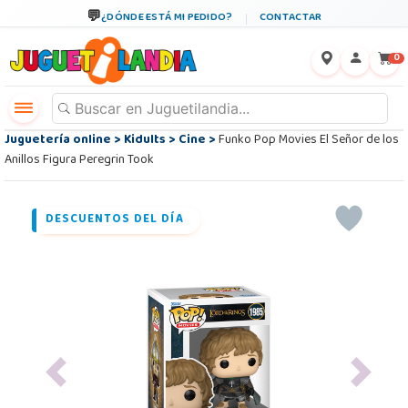
¿DÓNDE ESTÁ MI PEDIDO?
CONTACTAR
←
×
0
Juguetería online
>
Kidults
>
Cine
>
Funko Pop Movies El Señor de los
Anillos Figura Peregrin Took
DESCUENTOS DEL DÍA
Previous
Next