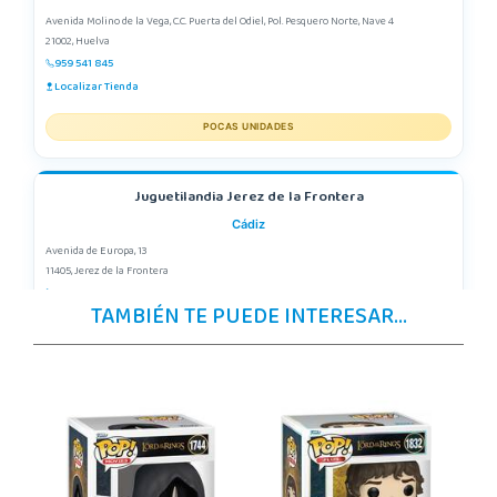
Avenida Molino de la Vega, C.C. Puerta del Odiel, Pol. Pesquero Norte, Nave 4
21002, Huelva
959 541 845
Localizar Tienda
POCAS UNIDADES
Juguetilandia Jerez de la Frontera
Cádiz
Avenida de Europa, 13
11405, Jerez de la Frontera
956 317 910
TAMBIÉN TE PUEDE INTERESAR...
Localizar Tienda
POCAS UNIDADES
Juguetilandia Málaga
Málaga
Parque Málaga Nostrum, Sup. G-4, P.E. 14