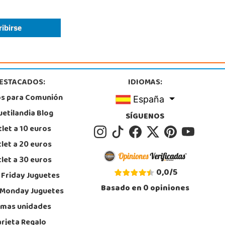
ESTACADOS:
IDIOMAS:
os para Comunión
España
uetilandia Blog
SÍGUENOS
let a 10 euros
let a 20 euros
let a 30 euros
0,0
/
5
 Friday Juguetes
Basado en
0
opiniones
 Monday Juguetes
imas unidades
arjeta Regalo