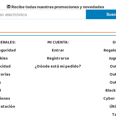
Recibe todas nuestras promociones y novedades
ERALES:
MI CUENTA:
D
eguridad
Entrar
Regal
okies
Registrarse
Jug
acidad
¿Dónde está mi pedido?
Out
terías
Out
s
Out
l
Black
iones
Cyber
ratación
Últ
T