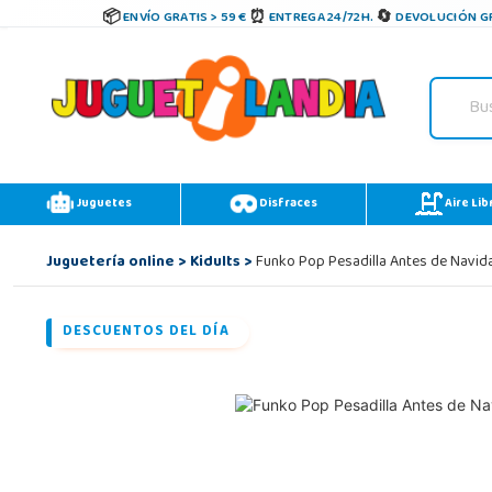
ENVÍO GRATIS > 59 €
ENTREGA 24/72H.
DEVOLUCIÓN GR
Juguetes
Disfraces
Aire Lib
Juguetería online
>
Kidults
>
Funko Pop Pesadilla Antes de Navida
DESCUENTOS DEL DÍA