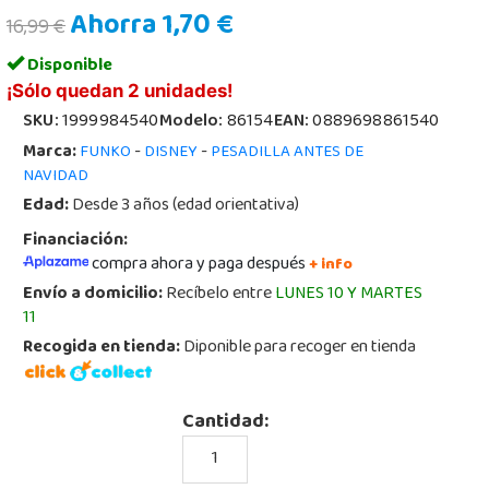
Ahorra 1,70 €
16,99 €
Disponible
¡Sólo quedan 2 unidades!
SKU:
1999984540
Modelo:
86154
EAN:
0889698861540
Marca:
-
-
FUNKO
DISNEY
PESADILLA ANTES DE
NAVIDAD
Edad:
Desde 3 años (edad orientativa)
Financiación:
compra ahora y paga después
+ info
Envío a domicilio:
Recíbelo entre
LUNES 10 Y MARTES
11
Recogida en tienda:
Diponible para recoger en tienda
Cantidad: