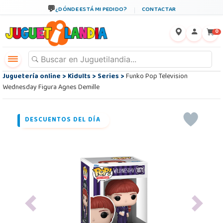
¿DÓNDE ESTÁ MI PEDIDO?
CONTACTAR
←
×
0
Juguetería online
>
Kidults
>
Series
>
Funko Pop Television
Wednesday Figura Agnes Demille
DESCUENTOS DEL DÍA
Previous
Next