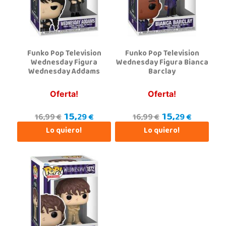
Localizar Tienda
POCAS UNIDADES
Funko Pop Television
Funko Pop Television
Juguetilandia Pulianas
Wednesday Figura
Wednesday Figura Bianca
Wednesday Addams
Barclay
Granada
C/ Luis Buñuel, s/n, Parque Comercial Kinepolis
18197, Pulianas
Oferta!
Oferta!
958 153 613
15,
15,
Localizar Tienda
29 €
29 €
16,99 €
16,99 €
Lo quiero!
Lo quiero!
POCAS UNIDADES
Juguetilandia San Juan
Alicante
Carretera Alicante-Valencia, Km. 88.8 - 14.1 Pol. H
03550, San Juan
965 655 958
Localizar Tienda