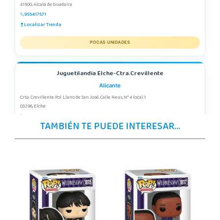
41500, Alcalá de Guadaíra
955417571
Localizar Tienda
POCAS UNIDADES
Juguetilandia Elche-Ctra.Crevillente
Alicante
Crta. Crevillente Pol. Llano de San José, Calle Reus, Nº 4 local 1
03296, Elche
677615003
TAMBIÉN TE PUEDE INTERESAR...
Localizar Tienda
POCAS UNIDADES
Juguetilandia Murcia
Murcia
C/ Victor Garrigos, nº 15, Parque Comercial Thader
30110, Churra
968 385 962