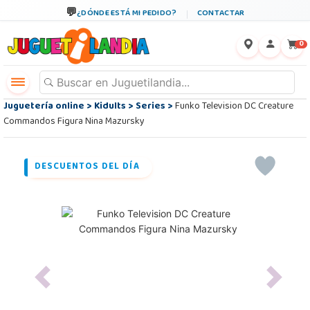
¿DÓNDE ESTÁ MI PEDIDO?
CONTACTAR
←
×
0
Juguetería online
>
Kidults
>
Series
>
Funko Television DC Creature
Commandos Figura Nina Mazursky
DESCUENTOS DEL DÍA
Previous
Next