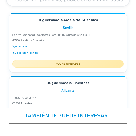
Juguetilandia Alcalá de Guadaíra
Sevilla
Centro Comercial Los Alcores, Local H1 H2 Autovia A92 KM8.8
41500, Alcalá de Guadaíra
955417571
Localizar Tienda
POCAS UNIDADES
Juguetilandia Finestrat
Alicante
Rafael Alberti nº 4
03509, Finestrat
966889639
TAMBIÉN TE PUEDE INTERESAR...
Localizar Tienda
POCAS UNIDADES