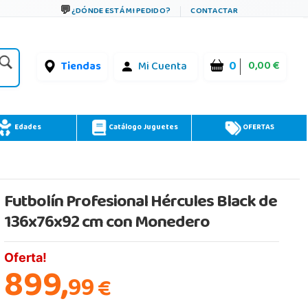
¿DÓNDE ESTÁ MI PEDIDO?
CONTACTAR
0
0,00 €
Tiendas
Mi Cuenta
Edades
Catálogo Juguetes
OFERTAS
Futbolín Profesional Hércules Black de
136x76x92 cm con Monedero
Oferta!
899,
99
€