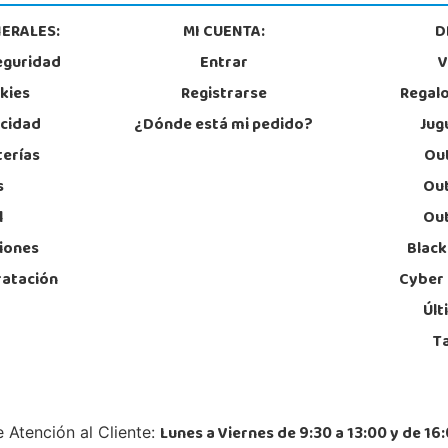
ERALES:
MI CUENTA:
D
eguridad
Entrar
V
okies
Registrarse
Regal
acidad
¿Dónde está mi pedido?
Jug
terías
Out
s
Out
l
Out
iones
Black
ratación
Cyber
Últ
T
Lunes a Viernes de 9:30 a 13:00 y de 16:
 Atención al Cliente: