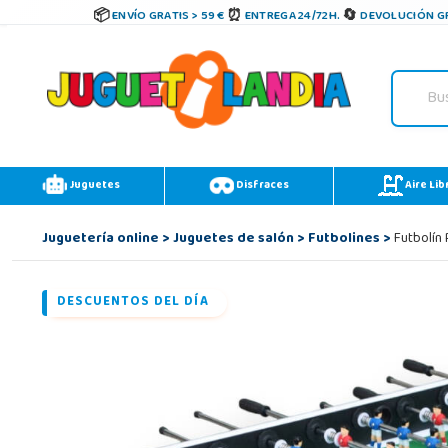
ENVÍO GRATIS > 59 €
ENTREGA 24/72H.
DEVOLUCIÓN GR
Juguetes
Disfraces
Aire Lib
Juguetería online
>
Juguetes de salón
>
Futbolines
>
Futbolín 
DESCUENTOS DEL DÍA