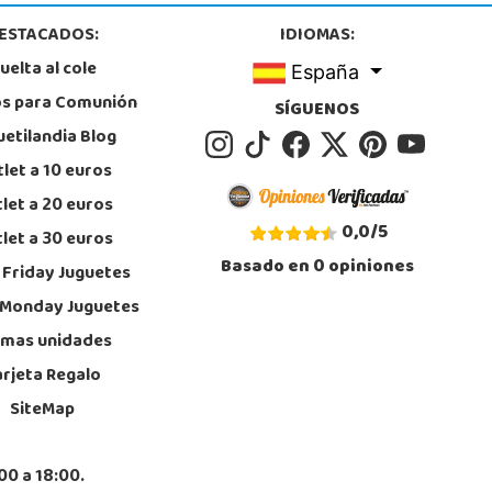
ESTACADOS:
IDIOMAS:
uelta al cole
España
os para Comunión
SÍGUENOS
uetilandia Blog
let a 10 euros
let a 20 euros
0,0
/
5
let a 30 euros
Basado en
0
opiniones
 Friday Juguetes
 Monday Juguetes
imas unidades
arjeta Regalo
SiteMap
00 a 18:00.