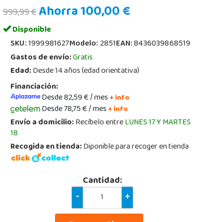
Ahorra 100,00 €
999,99 €
Disponible
SKU:
1999981627
Modelo:
2851
EAN:
8436039868519
Gastos de envío:
Gratis
Edad:
Desde 14 años (edad orientativa)
Financiación:
Desde 82,59 € / mes
+ info
Desde 78,75 € / mes
+ info
Envío a domicilio:
Recíbelo entre
LUNES 17 Y MARTES
18
Recogida en tienda:
Diponible para recoger en tienda
Cantidad:
-
+