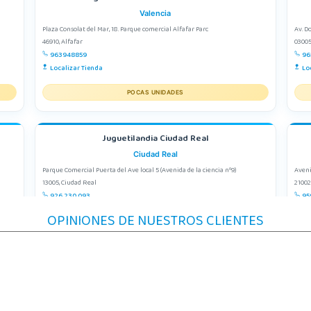
Valencia
Plaza Consolat del Mar, 18. Parque comercial Alfafar Parc
Av. D
46910, Alfafar
03005
963948859
96
Localizar Tienda
Lo
POCAS UNIDADES
Juguetilandia Ciudad Real
Ciudad Real
Parque Comercial Puerta del Ave local 5 (Avenida de la ciencia nº9)
Aveni
13005, Ciudad Real
21002
926 230 093
95
Localizar Tienda
Lo
OPINIONES DE NUESTROS CLIENTES
POCAS UNIDADES
Juguetilandia Lugo
Lugo