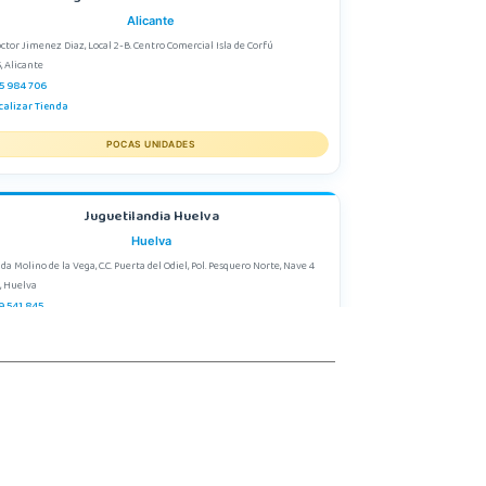
Alicante
octor Jimenez Diaz, Local 2-B. Centro Comercial Isla de Corfú
, Alicante
5 984 706
calizar Tienda
POCAS UNIDADES
Juguetilandia Huelva
Huelva
da Molino de la Vega, C.C. Puerta del Odiel, Pol. Pesquero Norte, Nave 4
, Huelva
9 541 845
calizar Tienda
POCAS UNIDADES
Juguetilandia Murcia
Murcia