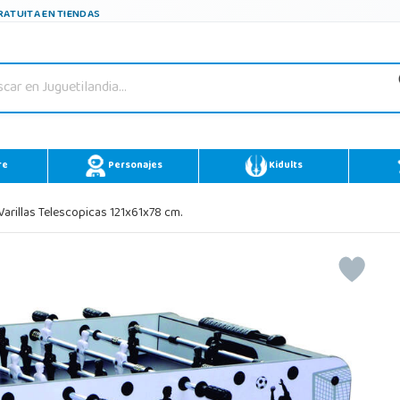
ATUITA EN TIENDAS
re
Personajes
Kidults
Varillas Telescopicas 121x61x78 cm.