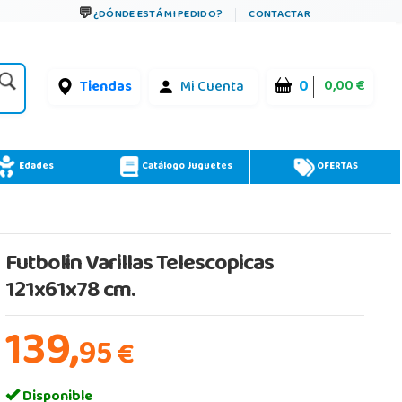
¿DÓNDE ESTÁ MI PEDIDO?
CONTACTAR
0
0,00 €
Tiendas
Mi Cuenta
Edades
Catálogo Juguetes
OFERTAS
Futbolin Varillas Telescopicas
121x61x78 cm.
139,
95
€
Disponible