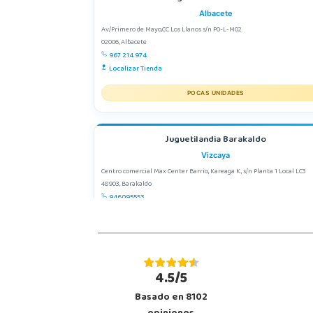
Albacete
Av/Primero de Mayo,CC Los Llanos s/n P0-L-M02
02006, Albacete
967 214 974
Localizar Tienda
POCAS UNIDADES
Juguetilandia Barakaldo
Vizcaya
Centro comercial Max Center Barrio, Kareaga K., s/n Planta 1 Local LC3
48903, Barakaldo
946095553
Localizar Tienda
POCAS UNIDADES
4.5/5
Juguetilandia Leganés
Basado en 8102
Madrid