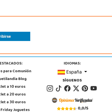
ctor Garrigos, nº 15, Parque Comercial Thader
, Churra
8 385 962
calizar Tienda
POCAS UNIDADES
Juguetilandia San Juan
Alicante
tera Alicante-Valencia, Km. 88.8 - 14.1 Pol. H
, San Juan
5 655 958
ESTACADOS:
IDIOMAS:
calizar Tienda
os para Comunión
España
uetilandia Blog
POCAS UNIDADES
SÍGUENOS
let a 10 euros
let a 20 euros
let a 30 euros
0,0
/
5
 Friday Juguetes