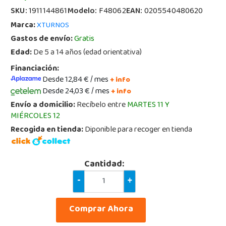
SKU:
1911144861
Modelo:
F48062
EAN:
0205540480620
Marca:
XTURNOS
Gastos de envío:
Gratis
Edad:
De 5 a 14 años (edad orientativa)
Financiación:
Desde 12,84 € / mes
+ info
Desde 24,03 € / mes
+ info
Envío a domicilio:
Recíbelo entre
MARTES 11 Y
MIÉRCOLES 12
Recogida en tienda:
Diponible para recoger en tienda
Cantidad:
-
+
Comprar Ahora