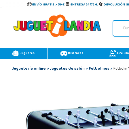
ENVÍO GRATIS > 59 €
ENTREGA 24/72H.
DEVOLUCIÓN GR
Juguetes
Disfraces
Aire Lib
Juguetería online
>
Juguetes de salón
>
Futbolines
>
Futbolin 