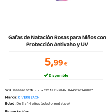
Gafas de Natación Rosas para Niños con
Protección Antivaho y UV
5,
99
€
Disponible
SKU:
1999976302
Modelo:
1911AF PINK
EAN:
8445276340887
Marca:
DIVERBEACH
Edad:
De 3 a 14 años (edad orientativa)
Financiación: