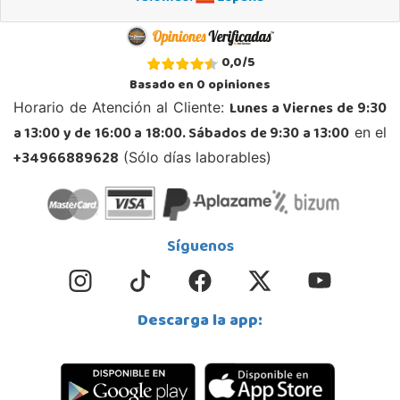
Juguetilandia Ciudad Real
0,0
/
5
Ciudad Real
Basado en
0
opiniones
Parque Comercial Puerta del Ave local 5 (Avenida de la ciencia nº9)
Lunes a Viernes de 9:30
Horario de Atención al Cliente:
13005, Ciudad Real
a 13:00 y de 16:00 a 18:00. Sábados de 9:30 a 13:00
en el
926 230 093
Localizar Tienda
+34966889628
(Sólo días laborables)
POCAS UNIDADES
Juguetilandia Cocentaina
Síguenos
Alicante
Avd. Alicante,27 (Carretera N-340)
03820, Cocentaina
Descarga la app:
965 59 27 53
Localizar Tienda
STOCK DISPONIBLE