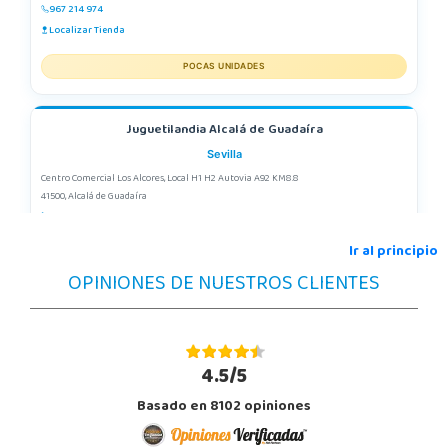
967 214 974
Localizar Tienda
POCAS UNIDADES
Juguetilandia Alcalá de Guadaíra
Sevilla
Centro Comercial Los Alcores, Local H1 H2 Autovia A92 KM8.8
41500, Alcalá de Guadaíra
955417571
Localizar Tienda
Ir al principio
OPINIONES DE NUESTROS CLIENTES
POCAS UNIDADES
Juguetilandia Alfafar Parc Alfafar
Valencia
4.5/5
Plaza Consolat del Mar, 18. Parque comercial Alfafar Parc
Basado en 8102 opiniones
46910, Alfafar
963948859
Localizar Tienda