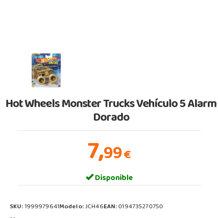
Hot Wheels Monster Trucks Vehículo 5 Alarm
Dorado
7,
99
€
Disponible
SKU:
1999979641
Modelo:
JCH46
EAN:
0194735270750