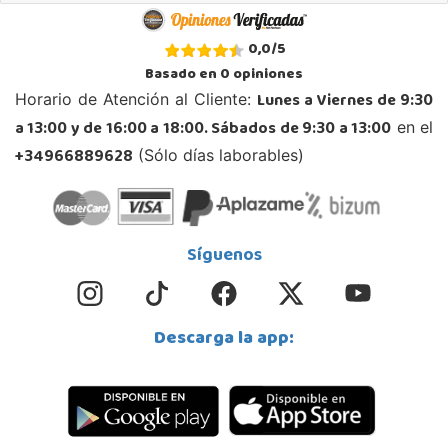
Juguetilandia Andújar
0,0
/
5
Jaén
Basado en
0
opiniones
Avda. Roma S/N
Lunes a Viernes de 9:30
Horario de Atención al Cliente:
23740, Andújar
a 13:00 y de 16:00 a 18:00. Sábados de 9:30 a 13:00
en el
953 505 004
Localizar Tienda
+34966889628
(Sólo días laborables)
STOCK DISPONIBLE
Juguetilandia Armilla
Síguenos
Granada
Carretera Armilla 29, Urb. Porcegram, 2
18100, Armilla
Descarga la app:
958183860
Localizar Tienda
STOCK DISPONIBLE