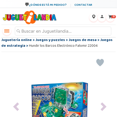
¿DÓNDE ESTÁ MI PEDIDO?
CONTACTAR
←
×
0
Juguetería online
>
Juegos y puzzles
>
Juegos de mesa
>
Juegos
de estrategia
>
Hundir los Barcos Electrónico Falomir 22004
Previous
Next