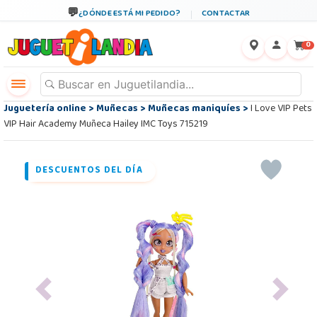
¿DÓNDE ESTÁ MI PEDIDO?
CONTACTAR
←
×
0
Juguetería online
>
Muñecas
>
Muñecas maniquíes
>
I Love VIP Pets
VIP Hair Academy Muñeca Hailey IMC Toys 715219
DESCUENTOS DEL DÍA
Previous
Next