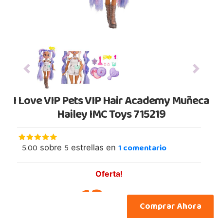
Previous
Next
I Love VIP Pets VIP Hair Academy Muñeca
Hailey IMC Toys 715219
5.00
5
1
comentario
sobre
estrellas en
Oferta!
13,
49
€
Comprar Ahora