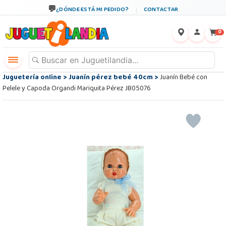
¿DÓNDE ESTÁ MI PEDIDO?
CONTACTAR
←
×
0
Juguetería online
>
Juanín pérez bebé 40cm
>
Juanín Bebé con
Pelele y Capoda Organdi Mariquita Pérez JB05076