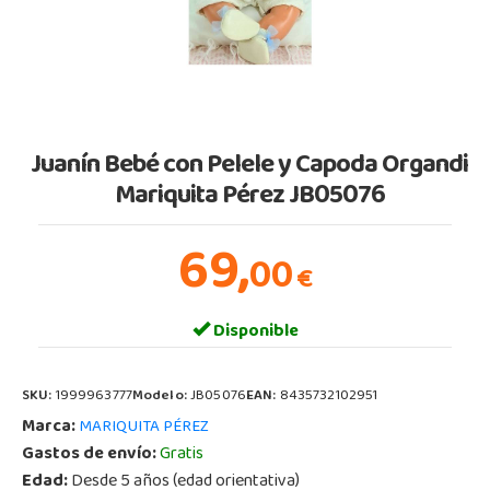
Juanín Bebé con Pelele y Capoda Organdi
Mariquita Pérez JB05076
69,
00
€
Disponible
SKU:
1999963777
Modelo:
JB05076
EAN:
8435732102951
Marca:
MARIQUITA PÉREZ
Gastos de envío:
Gratis
Edad:
Desde 5 años (edad orientativa)