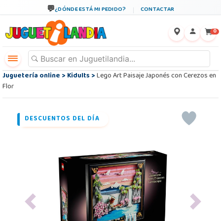
¿DÓNDE ESTÁ MI PEDIDO?
CONTACTAR
←
×
0
Juguetería online
>
Kidults
>
Lego Art Paisaje Japonés con Cerezos en
Flor
DESCUENTOS DEL DÍA
Previous
Next