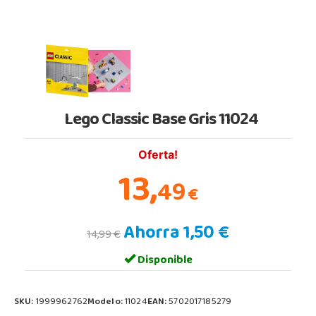
Lego Classic Base Gris 11024
Oferta!
13,
49
€
Ahorra 1,50 €
14,99 €
Disponible
SKU:
1999962762
Modelo:
11024
EAN:
5702017185279