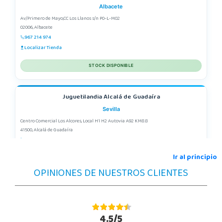
Albacete
Av/Primero de Mayo,CC Los Llanos s/n P0-L-M02
02006, Albacete
967 214 974
Localizar Tienda
STOCK DISPONIBLE
Juguetilandia Alcalá de Guadaíra
Sevilla
Centro Comercial Los Alcores, Local H1 H2 Autovia A92 KM8.8
41500, Alcalá de Guadaíra
955417571
Localizar Tienda
Ir al principio
OPINIONES DE NUESTROS CLIENTES
STOCK DISPONIBLE
Juguetilandia Alcobendas
Madrid
4.5/5