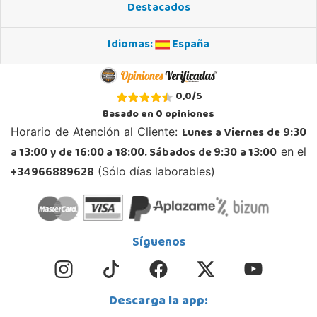
Destacados
965 984 706
Localizar Tienda
Idiomas:
España
STOCK DISPONIBLE
Juguetilandia Andújar
0,0
/
5
Jaén
Basado en
0
opiniones
Avda. Roma S/N
Lunes a Viernes de 9:30
Horario de Atención al Cliente:
23740, Andújar
a 13:00 y de 16:00 a 18:00. Sábados de 9:30 a 13:00
en el
953 505 004
Localizar Tienda
+34966889628
(Sólo días laborables)
STOCK DISPONIBLE
Juguetilandia Armilla
Síguenos
Granada
Carretera Armilla 29, Urb. Porcegram, 2
18100, Armilla
Descarga la app:
958183860
Localizar Tienda