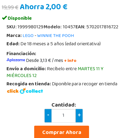
Ahorra 2,00 €
19,99 €
Disponible
SKU:
1999980129
Modelo:
10457
EAN:
5702017816722
Marca:
-
LEGO
WINNIE THE POOH
Edad:
De 18 meses a 5 años (edad orientativa)
Financiación:
Desde 3,13 € / mes
+ info
Envío a domicilio:
Recíbelo entre
MARTES 11 Y
MIÉRCOLES 12
Recogida en tienda:
Diponible para recoger en tienda
Cantidad:
-
+
Comprar Ahora