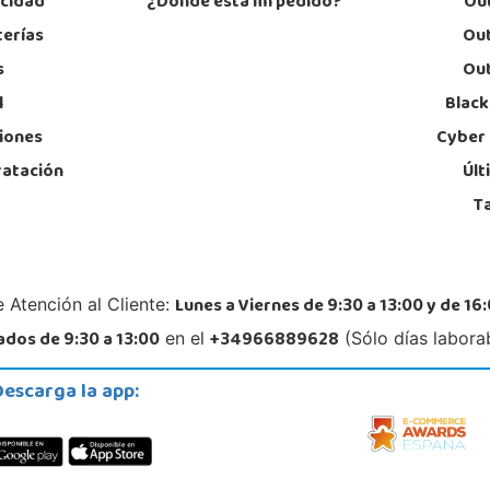
acidad
¿Dónde está mi pedido?
Out
terías
Out
s
Out
l
Black
iones
Cyber
ratación
Últ
T
Lunes a Viernes de 9:30 a 13:00 y de 16:
 Atención al Cliente:
dos de 9:30 a 13:00
+34966889628
en el
(Sólo días labora
Descarga la app: