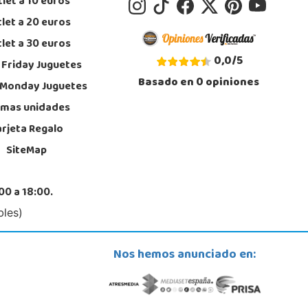
let a 10 euros
let a 20 euros
let a 30 euros
0,0
/
5
 Friday Juguetes
Basado en
0
opiniones
 Monday Juguetes
imas unidades
arjeta Regalo
SiteMap
00 a 18:00.
bles)
Nos hemos anunciado en: