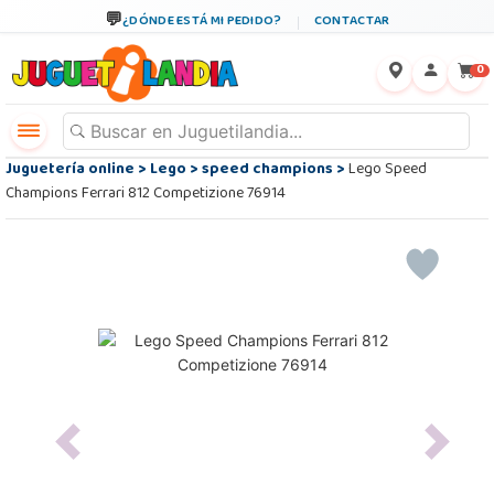
¿DÓNDE ESTÁ MI PEDIDO?
CONTACTAR
←
×
0
Juguetería online
>
Lego
>
speed champions
>
Lego Speed
Champions Ferrari 812 Competizione 76914
Previous
Next