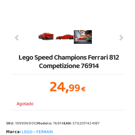
Previous
Next
Lego Speed Champions Ferrari 812
Competizione 76914
24,
99
€
Agotado
SKU:
1999969012
Modelo:
76914
EAN:
5702017424187
Marca:
-
LEGO
FERRARI