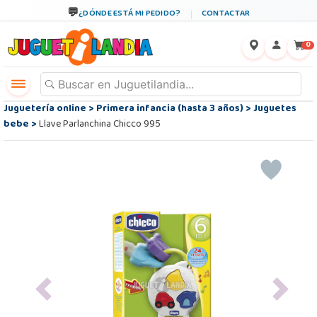
¿DÓNDE ESTÁ MI PEDIDO?
CONTACTAR
←
×
0
Juguetería online
>
Primera infancia (hasta 3 años)
>
Juguetes
bebe
>
Llave Parlanchina Chicco 995
Previous
Next