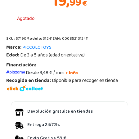
19,
99
€
Agotado
SKU:
57190
Modelo:
31241
EAN:
0008521312411
Marca:
PICCOLOTOYS
Edad:
De 3 a 5 años (edad orientativa)
Financiación:
Desde 3,48 € / mes
+ info
Recogida en tienda:
Diponible para recoger en tienda
Devolución gratuita en tiendas
Entrega 24/72h.
Envío Gratis > 59 €