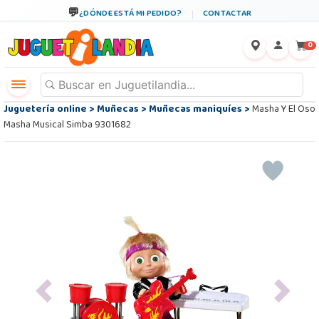
¿DÓNDE ESTÁ MI PEDIDO?
CONTACTAR
←
×
0
Juguetería online
>
Muñecas
>
Muñecas maniquíes
>
Masha Y El Oso
Masha Musical Simba 9301682
Previous
Next