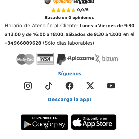
Juguetilandia Zamora
0,0
/
5
Zamora
Basado en
0
opiniones
Calle Tordesillas 4
Lunes a Viernes de 9:30
Horario de Atención al Cliente:
49022, Zamora
a 13:00 y de 16:00 a 18:00. Sábados de 9:30 a 13:00
en el
980558019
Localizar Tienda
+34966889628
(Sólo días laborables)
POCAS UNIDADES
Síguenos
Descarga la app: