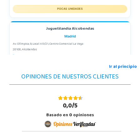
POCAS UNIDADES
Juguetilandia Alcobendas
Madrid
Av. Olímpica, 9, Local A13/21, Centro Comercial La Vega
28108, Alcobendas
663410492
Localizar Tienda
Ir al principio
OPINIONES DE NUESTROS CLIENTES
STOCK DISPONIBLE
Juguetilandia Collado Villalba
Madrid
0,0/5
C/Jade, 8, Centro Empresarial Sierra Norte, P-29
Basado en
0
opiniones
28400, Collado Villalba
918 406 791
Localizar Tienda
STOCK DISPONIBLE