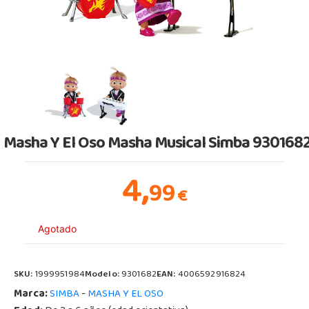
Masha Y El Oso Masha Musical Simba 930168
4,
99
€
Agotado
SKU:
1999951984
Modelo:
9301682
EAN:
4006592916824
Marca:
-
SIMBA
MASHA Y EL OSO