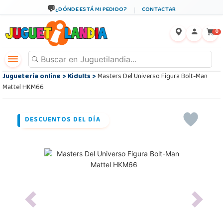
¿DÓNDE ESTÁ MI PEDIDO?
CONTACTAR
←
×
0
Juguetería online
>
Kidults
>
Masters Del Universo Figura Bolt-Man
Mattel HKM66
DESCUENTOS DEL DÍA
Previous
Next