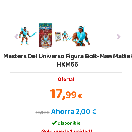
Previous
Next
Masters Del Universo Figura Bolt-Man Mattel
HKM66
Oferta!
17,
99
€
Ahorra 2,00 €
19,99 €
Disponible
¡Sólo queda 1 unidad!