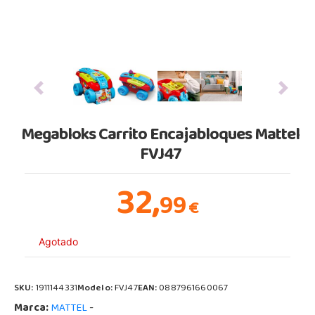
Previous
Next
Megabloks Carrito Encajabloques Mattel
FVJ47
32,
99
€
Agotado
SKU:
1911144331
Modelo:
FVJ47
EAN:
0887961660067
Marca:
-
MATTEL