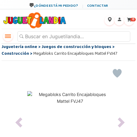
¿DÓNDE ESTÁ MI PEDIDO?
CONTACTAR
←
×
0
Juguetería online
>
Juegos de construcción y bloques
>
Construcción
>
Megabloks Carrito Encajabloques Mattel FVJ47
Previous
Next