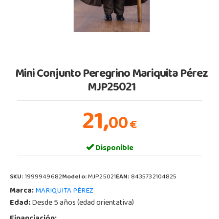
Mini Conjunto Peregrino Mariquita Pérez
MJP25021
21,
00
€
Disponible
SKU:
1999949682
Modelo:
MJP25021
EAN:
8435732104825
Marca:
MARIQUITA PÉREZ
Edad:
Desde 5 años (edad orientativa)
Financiación: