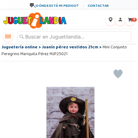
¿DÓNDE ESTÁ MI PEDIDO?
CONTACTAR
←
×
0
Juguetería online
>
Juanín pérez vestidos 21cm
>
Mini Conjunto
Peregrino Mariquita Pérez MJP25021