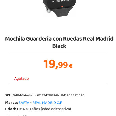
Mochila Guarderia con Ruedas Real Madrid
Black
19,
99
€
Agotado
SKU:
54846
Modelo:
611524280
EAN:
8412688211326
Marca:
-
SAFTA
REAL MADRID C.F
Edad:
De 4 a 8 años (edad orientativa)