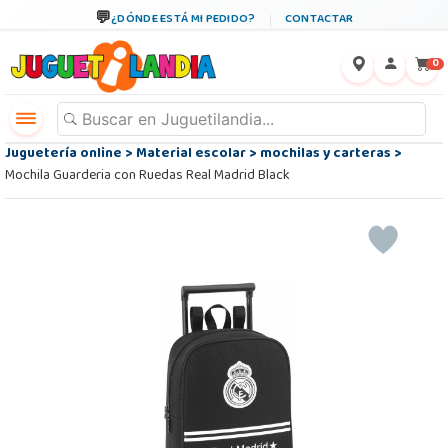
¿DÓNDE ESTÁ MI PEDIDO?
CONTACTAR
←
×
0
Juguetería online
>
Material escolar
>
mochilas y carteras
>
Mochila Guarderia con Ruedas Real Madrid Black