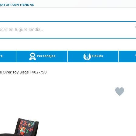
ATUITA EN TIENDAS
re
Personajes
Kidults
e Over Toy Bags T402-750