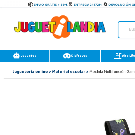
ENVÍO GRATIS > 59 €
ENTREGA 24/72H.
DEVOLUCIÓN GR
Juguetes
Disfraces
Aire Lib
Juguetería online
>
Material escolar
>
Mochila Multifunción Gam