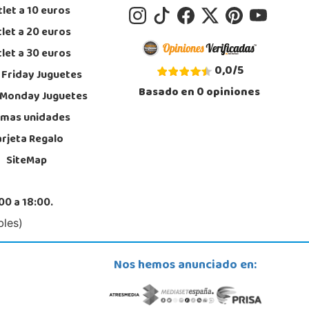
let a 10 euros
let a 20 euros
let a 30 euros
0,0
/
5
 Friday Juguetes
Basado en
0
opiniones
 Monday Juguetes
imas unidades
arjeta Regalo
SiteMap
00 a 18:00.
bles)
Nos hemos anunciado en: