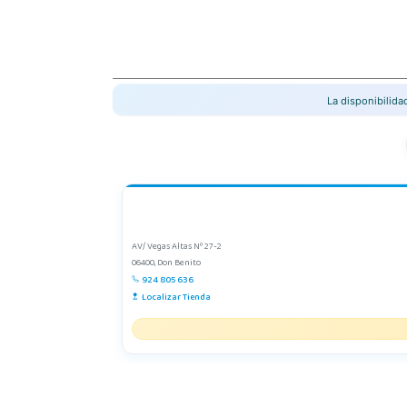
La disponibilid
AV/ Vegas Altas Nº 27-2
06400, Don Benito
924 805 636
Localizar Tienda