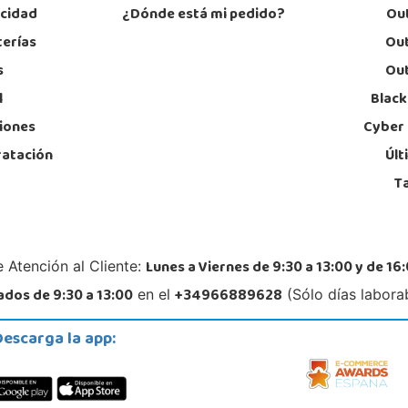
acidad
¿Dónde está mi pedido?
Out
terías
Out
s
Out
l
Black
iones
Cyber
ratación
Últ
T
Lunes a Viernes de 9:30 a 13:00 y de 16:
 Atención al Cliente:
dos de 9:30 a 13:00
+34966889628
en el
(Sólo días labora
Descarga la app: