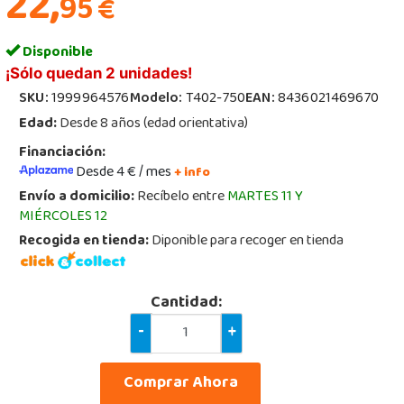
22,
95
€
Disponible
¡Sólo quedan 2 unidades!
SKU:
1999964576
Modelo:
T402-750
EAN:
8436021469670
Edad:
Desde 8 años (edad orientativa)
Financiación:
Desde 4 € / mes
+ info
Envío a domicilio:
Recíbelo entre
MARTES 11 Y
MIÉRCOLES 12
Recogida en tienda:
Diponible para recoger en tienda
Cantidad:
-
+
Comprar Ahora