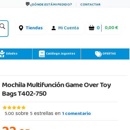
¿DÓNDE ESTÁ MI PEDIDO?
CONTACTAR
0
0,00 €
Tiendas
Mi Cuenta
Edades
Catálogo Juguetes
OFERTAS
Mochila Multifunción Game Over Toy
Bags T402-750
5.00
5
1
comentario
sobre
estrellas en