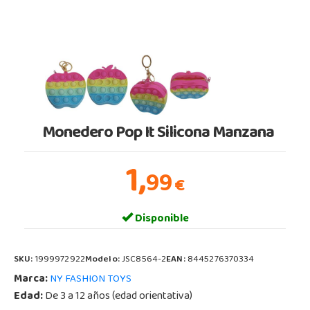
Monedero Pop It Silicona Manzana
1,
99
€
Disponible
SKU:
1999972922
Modelo:
JSC8564-2
EAN:
8445276370334
Marca:
NY FASHION TOYS
Edad:
De 3 a 12 años (edad orientativa)