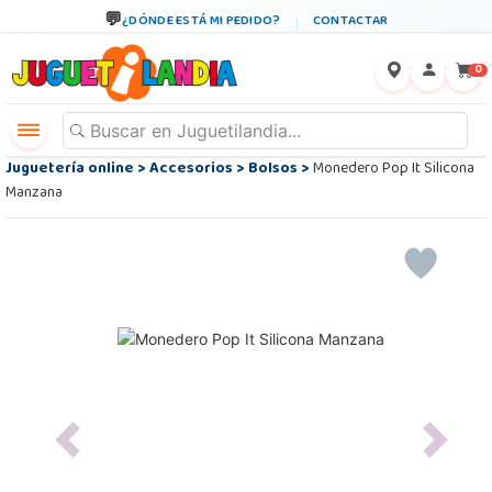
¿DÓNDE ESTÁ MI PEDIDO?
CONTACTAR
←
×
0
Juguetería online
>
Accesorios
>
Bolsos
>
Monedero Pop It Silicona
Manzana
Previous
Next