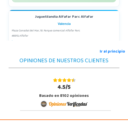
Juguetilandia Alfafar Parc Alfafar
Valencia
Plaza Consolat del Mar, 18. Parque comercial Alfafar Parc
46910, Alfafar
963948859
Localizar Tienda
Ir al principio
OPINIONES DE NUESTROS CLIENTES
POCAS UNIDADES
Juguetilandia Alicante Corfú
Alicante
4.5/5
Av. Doctor Jimenez Diaz, Local 2-B. Centro Comercial Isla de Corfú
Basado en 8102 opiniones
03005, Alicante
965 984 706
Localizar Tienda
POCAS UNIDADES