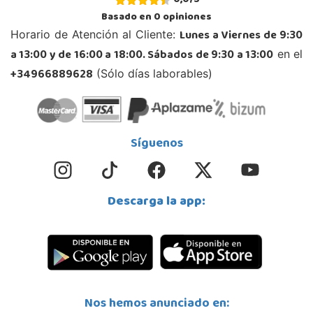
0,0
/
5
Ciudad Real
Basado en
0
opiniones
Parque Comercial Puerta del Ave local 5 (Avenida de la ciencia nº9)
Lunes a Viernes de 9:30
Horario de Atención al Cliente:
13005, Ciudad Real
a 13:00 y de 16:00 a 18:00. Sábados de 9:30 a 13:00
en el
926 230 093
Localizar Tienda
+34966889628
(Sólo días laborables)
POCAS UNIDADES
Juguetilandia Cocentaina
Síguenos
Alicante
Avd. Alicante,27 (Carretera N-340)
03820, Cocentaina
Descarga la app:
965 59 27 53
Localizar Tienda
POCAS UNIDADES
Juguetilandia Córdoba
Nos hemos anunciado en:
Córdoba