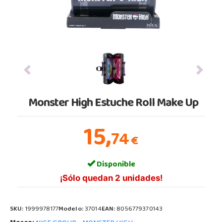
Previous
Next
Monster High Estuche Roll Make Up
15,
74
€
Disponible
¡Sólo quedan 2 unidades!
SKU:
1999978177
Modelo:
37014
EAN:
8056779370143