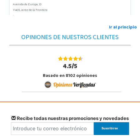
Avenida de Europa, 13
11405, Jerez de la Frontera
956 317 910
Localizar Tienda
Ir al principio
OPINIONES DE NUESTROS CLIENTES
POCAS UNIDADES
Juguetilandia Murcia
Murcia
4.5/5
C/ Victor Garrigos, nº 15, Parque Comercial Thader
Basado en 8102 opiniones
30110, Churra
968 385 962
Localizar Tienda
POCAS UNIDADES
Juguetilandia Roquetas de Mar
Recibe todas nuestras promociones y novedades
Almería
C/ Santiago de Compostela, 14 - Carretera Alicum (Las Salinas)
04740, Roquetas de Mar