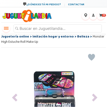
¿DÓNDE ESTÁ MI PEDIDO?
CONTACTAR
←
×
0
Juguetería online
>
Imitación hogar y entorno
>
Belleza
>
Monster
High Estuche Roll Make Up
Previous
Next