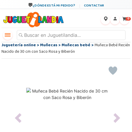
¿DÓNDE ESTÁ MI PEDIDO?
CONTACTAR
←
×
0
Juguetería online
>
Muñecas
>
Muñecas bebé
>
Muñeca Bebé Recién
Nacido de 30 cm con Saco Rosa y Biberón
Previous
Next