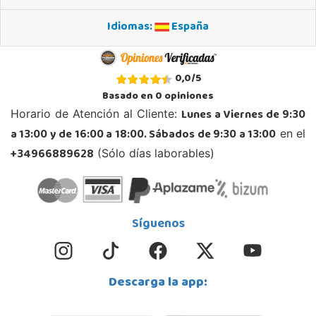
Localizar Tienda
Idiomas:
España
POCAS UNIDADES
Juguetilandia Don Benito Vegas
0,0
/
5
Badajoz
Basado en
0
opiniones
AV/ Vegas Altas Nº 27-2
Lunes a Viernes de 9:30
Horario de Atención al Cliente:
06400, Don Benito
a 13:00 y de 16:00 a 18:00. Sábados de 9:30 a 13:00
en el
924 805 636
Localizar Tienda
+34966889628
(Sólo días laborables)
POCAS UNIDADES
Juguetilandia Elche-Ctra.Crevillente
Síguenos
Alicante
Crta. Crevillente Pol. Llano de San José, Calle Reus, Nº 4 local 1
03296, Elche
Descarga la app:
677615003
Localizar Tienda