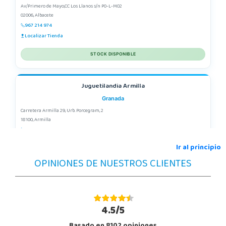
Av/Primero de Mayo,CC Los Llanos s/n P0-L-M02
02006, Albacete
967 214 974
Localizar Tienda
STOCK DISPONIBLE
Juguetilandia Armilla
Granada
Carretera Armilla 29, Urb. Porcegram, 2
18100, Armilla
958183860
Localizar Tienda
Ir al principio
OPINIONES DE NUESTROS CLIENTES
POCAS UNIDADES
Juguetilandia Cocentaina
Alicante
4.5/5
Avd. Alicante,27 (Carretera N-340)
03820, Cocentaina