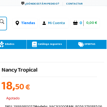
¿DÓNDE ESTÁ MI PEDIDO?
CONTACTAR
0
0,00 €
Tiendas
Mi Cuenta
Edades
Catálogo Juguetes
OFERTAS
Nancy Tropical
18,
50
€
Agotado