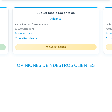
Juguetilandia Cocentaina
Alicante
Avd. Alicante,27 (Carretera N-340)
Calle 
03820, Cocentaina
4902
965 59 27 53
98
Localizar Tienda
Lo
POCAS UNIDADES
OPINIONES DE NUESTROS CLIENTES