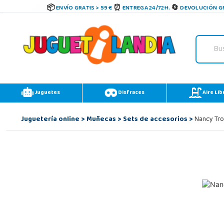
ENVÍO GRATIS > 59 €
ENTREGA 24/72H.
DEVOLUCIÓN GR
Juguetes
Disfraces
Aire Lib
Juguetería online
>
Muñecas
>
Sets de accesorios
>
Nancy Tro