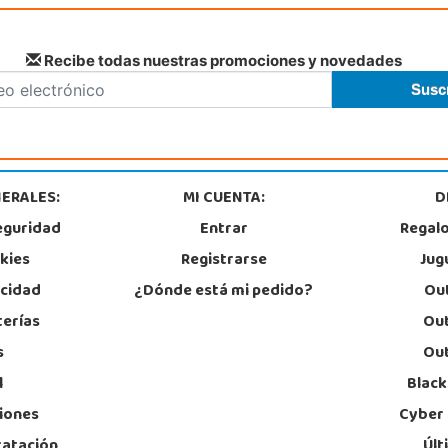
Recibe todas nuestras promociones y novedades
ERALES:
MI CUENTA:
D
eguridad
Entrar
Regal
okies
Registrarse
Jug
acidad
¿Dónde está mi pedido?
Out
terías
Out
s
Out
l
Black
iones
Cyber
ratación
Últ