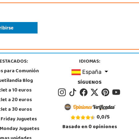
ESTACADOS:
IDIOMAS:
os para Comunión
España
uetilandia Blog
SÍGUENOS
let a 10 euros
let a 20 euros
let a 30 euros
0,0
/
5
 Friday Juguetes
Basado en
0
opiniones
 Monday Juguetes
imas unidades