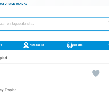
ATUITA EN TIENDAS
re
Personajes
Kidults
pical