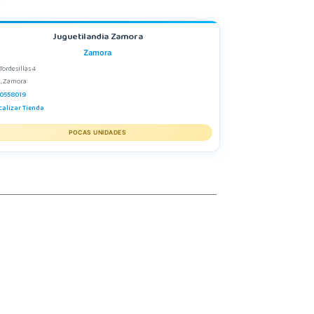
Juguetilandia Zamora
Zamora
Tordesillas 4
2, Zamora
0558019
calizar Tienda
POCAS UNIDADES