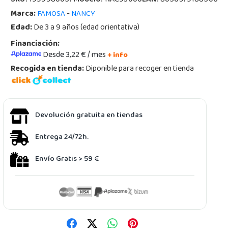
SKU:
1999980057
Modelo:
NAC93000
EAN:
8056379188506
Marca:
-
FAMOSA
NANCY
Edad:
De 3 a 9 años (edad orientativa)
Financiación:
Desde 3,22 € / mes
+ info
Recogida en tienda:
Diponible para recoger en tienda
Devolución gratuita en tiendas
Entrega 24/72h.
Envío Gratis > 59 €