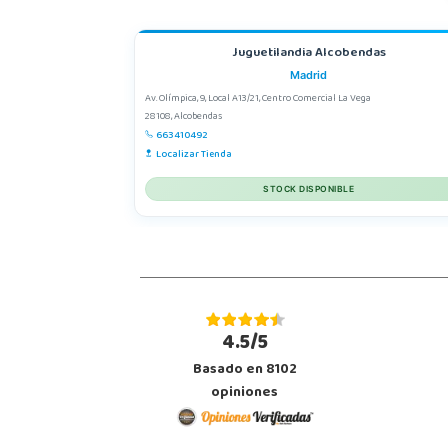
Juguetilandia Alcobendas
Madrid
Av. Olímpica, 9, Local A13/21, Centro Comercial La Vega
28108, Alcobendas
663410492
Localizar Tienda
STOCK DISPONIBLE
4.5/5
Basado en 8102
opiniones